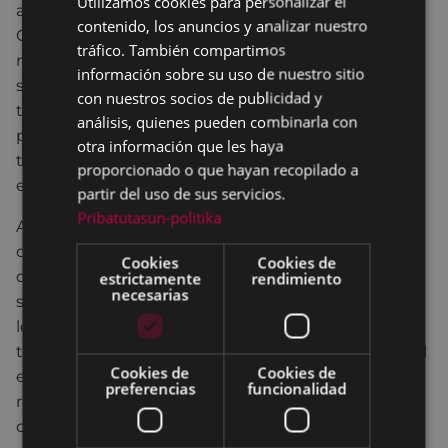
Utilizamos cookies para personalizar el
abierto tras su publicación en el Boletín Oficial de
contenido, los anuncios y analizar nuestro
SPANISH
Gipuzkoa, y permanecerá abierto hasta el 25 de
tráfico. También compartimos
noviembre de este año. Para presentar las
información sobre su uso de nuestro sitio
solicitudes, los/as interesados podrán hacerlo a
con nuestros socios de publicidad y
través de los diversos canales habilitados, tanto
análisis, quienes pueden combinarla con
presencialmente en Pegora, electrónicamente a
otra información que les haya
través de la página web municipal
www.eibar.eus
, o
proporcionado o que hayan recopilado a
en los registros de las Administraciones Públicas.
partir del uso de sus servicios.
Pribatutasun-politika
A la solicitud deberán acompañarse una serie de
documentos descritos en la convocatoria, entre los
Cookies
Cookies de
que figuran el propio modelo de solicitud de
estrictamente
rendimiento
necesarias
subvención, DNI, NIF o documento equivalente de
los/as solicitantes, nota registral justificativa de la
titularidad del inmueble, fotos del estado actual del
Cookies de
Cookies de
edificio, o presupuestos de los costes de la
preferencias
funcionalidad
redacción del proyecto y de la ejecución de las
obras.