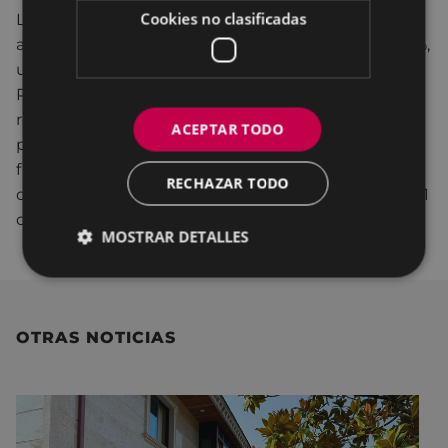
Cookies no clasificadas
La subvención, en el caso de ser otorgada, se
abonará en tres partes, con un primer pago del 20%,
un segundo del 15%, y un tercero del resto.
Previamente, se deberán justificar los gastos
realizados para formalizar cada uno de los pagos. El
ACEPTAR TODO
plazo para la ejecución de la obra de derribo
finalizará el día 30 de septiembre de 2023, y el plazo
RECHAZAR TODO
de presentación de la justificación final acabará el 31
de octubre de 2023.
MOSTRAR DETALLES
OTRAS NOTICIAS