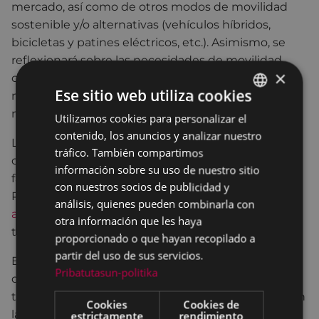
mercado, así como de otros modos de movilidad
sostenible y/o alternativas (vehículos híbridos,
bicicletas y patines eléctricos, etc.). Asimismo, se
reflexionará sobre las necesidades de movilidad
×
cotidiana, las posibilidades de movilidad no
Ese sitio web utiliza cookies
motorizada y las experiencias existentes de
modelos compartidos de vehículos eléctricos.
Utilizamos cookies para personalizar el
BASQUE
contenido, los anuncios y analizar nuestro
SPANISH
Las personas que deseen participar en el taller
tráfico. También compartimos
deben inscribirse antes, dado que es necesario
información sobre su uso de nuestro sitio
facilitar el acceso al taller on-line con anterioridad.
con nuestros socios de publicidad y
Para ello, pueden escribir un correo electrónico a
análisis, quienes pueden combinarla con
argitu@gipuzkoa.eus
o llamar a los números de
otra información que les haya
teléfono 943 16 41 72 o 605 75 76 87.
proporcionado o que hayan recopilado a
partir del uso de sus servicios.
El taller se celebrará en castellano y las preguntas o
Pribatutasun-politika
dudas que surjan en el taller se podrán trasladar a
través del chat y se responderán durante el taller en
Cookies
Cookies de
la medida de lo posible, respondiendo vía correo
estrictamente
rendimiento