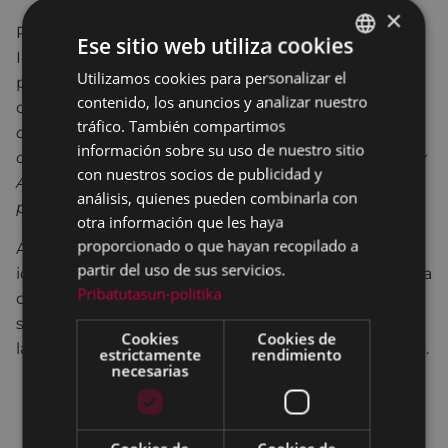
×
Por su parte, la concejala de Servicios Sociales e
Ese sitio web utiliza cookies
Infancia, Sonia Archeli, ha destacado el valor de la
Utilizamos cookies para personalizar el
BASQUE
participación juvenil en la elaboración del
contenido, los anuncios y analizar nuestro
diagnóstico:
“Queremos que los niños, niñas y
SPANISH
tráfico. También compartimos
adolescentes de Eibar sean protagonistas de su
información sobre su uso de nuestro sitio
ciudad. La elaboración del Plan Local de Infancia y
con nuestros socios de publicidad y
Adolescencia será un paso clave para consolidar
análisis, quienes pueden combinarla con
políticas que fomenten su desarrollo y bienestar”
.
otra información que les haya
proporcionado o que hayan recopilado a
A partir de este estudio, el Ayuntamiento ha
partir del uso de sus servicios.
identificado 17 retos prioritarios, entre ellos la mejora
Pribatutasun-politika
de la conciliación familiar, la promoción de hábitos
saludables, la prevención de conductas de riesgo y
Cookies
Cookies de
la ampliación de espacios de juego y ocio inclusivos.
estrictamente
rendimiento
necesarias
Diagnóstico sobre la realidad de la infancia y la
adolescencia en Eibar (2024). Principales
resultados
.