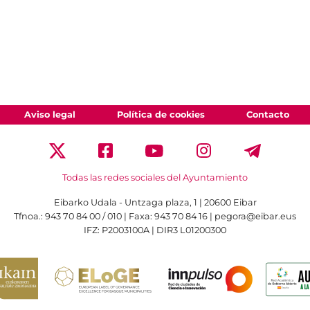
Aviso legal
Política de cookies
Contacto
Todas las redes sociales del Ayuntamiento
Eibarko Udala - Untzaga plaza, 1 | 20600 Eibar
Tfnoa.: 943 70 84 00 / 010 | Faxa: 943 70 84 16 | pegora@eibar.eus
IFZ: P2003100A | DIR3 L01200300