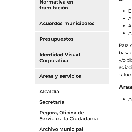
Normativa en
tramitación
E
A
Acuerdos municipales
A
A
Presupuestos
Para 
basad
Identidad Visual
y/o d
Corporativa
adicc
salud
Áreas y servicios
Área
Alcaldía
A
Secretaría
Pegora, Oficina de
Servicio a la Ciudadanía
Archivo Municipal