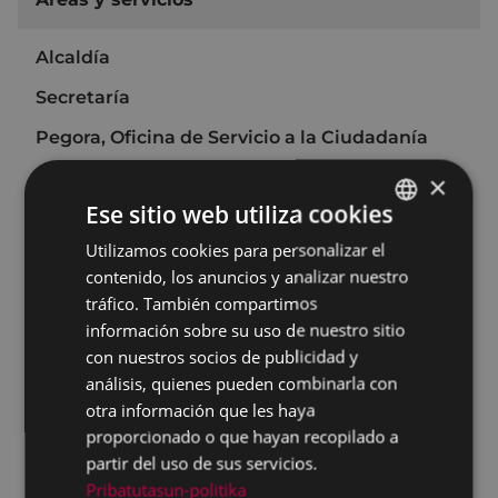
Alcaldía
Secretaría
Pegora, Oficina de Servicio a la Ciudadanía
Archivo Municipal
×
Ese sitio web utiliza cookies
Recursos Humanos
Utilizamos cookies para personalizar el
BASQUE
Organización y Transformación Digital
contenido, los anuncios y analizar nuestro
SPANISH
Área económica
tráfico. También compartimos
información sobre su uso de nuestro sitio
Desarrollo económico, Empleo e Innovación
con nuestros socios de publicidad y
Urbanismo
análisis, quienes pueden combinarla con
otra información que les haya
Medio Ambiente
proporcionado o que hayan recopilado a
Obras
partir del uso de sus servicios.
Pribatutasun-politika
Carta de Servicios