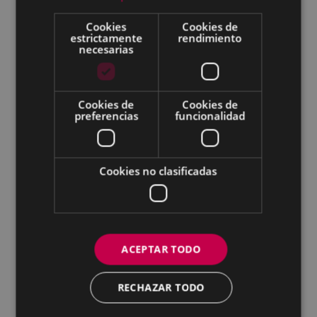
Servicios
Cookies
Cookies de
estrictamente
rendimiento
necesarias
Compromisos
Derechos de las personas usuarias
Deberes de las personas usuarias
Cookies de
Cookies de
preferencias
funcionalidad
Vías de participación para las personas
ciudadanas
Normativa y leyes
Cookies no clasificadas
Encuesta de valoración
2021: Obras finalizadas
2020: Obras finalizadas
ACEPTAR TODO
2019: Obras finalizadas
RECHAZAR TODO
2018: Obras finalizadas