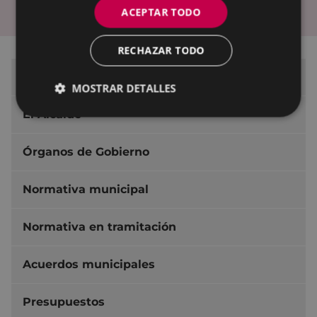
ACEPTAR TODO
Encuesta de valoración
RECHAZAR TODO
Ayuntamiento de Eibar
MOSTRAR DETALLES
El Alcalde
Órganos de Gobierno
Normativa municipal
Normativa en tramitación
Acuerdos municipales
Presupuestos