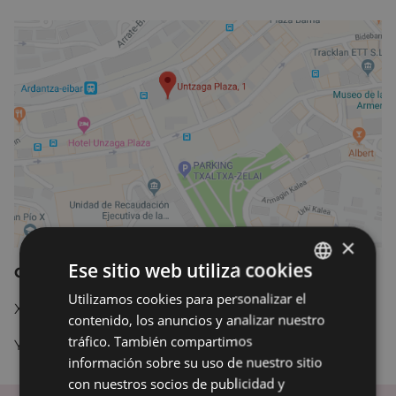
×
Ese sitio web utiliza cookies
Coordenadas GPS:
Utilizamos cookies para personalizar el
BASQUE
X= 542903.6300
contenido, los anuncios y analizar nuestro
SPANISH
tráfico. También compartimos
Y= 4781635.3700
información sobre su uso de nuestro sitio
con nuestros socios de publicidad y