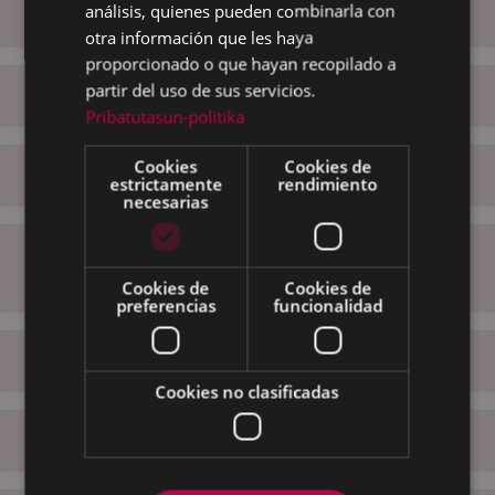
análisis, quienes pueden combinarla con
Servicios
otra información que les haya
proporcionado o que hayan recopilado a
partir del uso de sus servicios.
Compromisos
Pribatutasun-politika
Cookies
Cookies de
Derechos de las personas usuarias
estrictamente
rendimiento
necesarias
Obligaciones de las personas
usuarias
Cookies de
Cookies de
preferencias
funcionalidad
Maneras de participación ciudadana
Cookies no clasificadas
Normativas y leyes