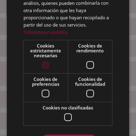
análisis, quienes pueden combinarla con
Servicios
otra información que les haya
proporcionado o que hayan recopilado a
partir del uso de sus servicios.
Compromisos
Pribatutasun-politika
Cookies
Cookies de
Derechos de las personas usuarias
estrictamente
rendimiento
necesarias
Obligaciones de las personas
usuarias
Cookies de
Cookies de
preferencias
funcionalidad
Maneras de participación ciudadana
Cookies no clasificadas
Normativas y leyes