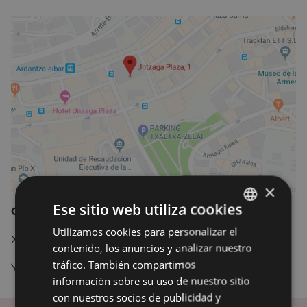
×
Ese sitio web utiliza cookies
Coordenadas GPS:
Utilizamos cookies para personalizar el
BASQUE
X= 542903.6300
contenido, los anuncios y analizar nuestro
SPANISH
tráfico. También compartimos
Y= 4781635.3700
información sobre su uso de nuestro sitio
con nuestros socios de publicidad y