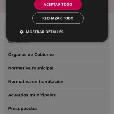
ACEPTAR TODO
Encuesta de valoración
RECHAZAR TODO
Ayuntamiento de Eibar
MOSTRAR DETALLES
El Alcalde
Órganos de Gobierno
Normativa municipal
Normativa en tramitación
Acuerdos municipales
Presupuestos