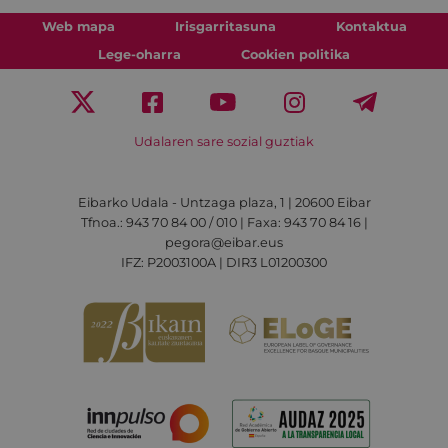
Web mapa
Irisgarritasuna
Kontaktua
Lege-oharra
Cookien politika
Udalaren sare sozial guztiak
Eibarko Udala - Untzaga plaza, 1 | 20600 Eibar
Tfnoa.: 943 70 84 00 / 010 | Faxa: 943 70 84 16 |
pegora@eibar.eus
IFZ: P2003100A | DIR3 L01200300