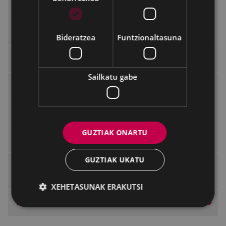
2025-2028 Komunikazio eta Gardentasun
Plana
Bideratzea
Funtzionaltasuna
Udal Gardentasunerako urteko memoriak
Sailkatu gabe
Udala "Gipuzkoa Irekia" plataforman
Gardentasunerako adierazleak
GUZTIAK ONARTU
ELoGE 2021 Bikaintasunaren Zigilua
GUZTIAK UKATU
Administrazio publikoetako komunikazio-
eta gardentasun-jardunaldiak
XEHETASUNAK ERAKUTSI
Herritarrekiko harremanak