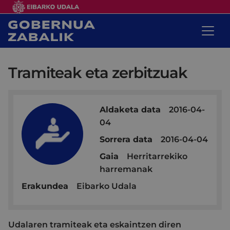
Tramiteak eta zerbitzuak
Aldaketa data
2016-04-
04
Sorrera data
2016-04-04
Gaia
Herritarrekiko
harremanak
Erakundea
Eibarko Udala
Udalaren tramiteak eta eskaintzen diren