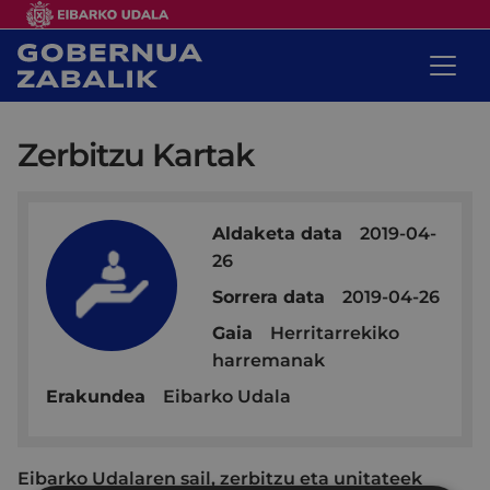
Zerbitzu Kartak
Aldaketa data
2019-04-
26
Sorrera data
2019-04-26
Gaia
Herritarrekiko
harremanak
Erakundea
Eibarko Udala
Eibarko Udalaren sail, zerbitzu eta unitateek