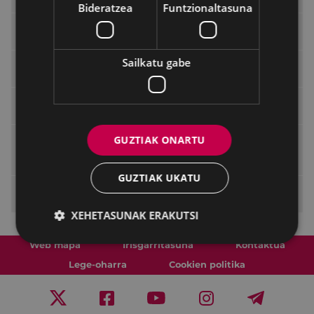
Bideratzea
Funtzionaltasuna
Udala "Gipuzkoa Irekia" plataforman
Sailkatu gabe
Gardentasunerako adierazleak
ELoGE 2021 Bikaintasunaren Zigilua
GUZTIAK ONARTU
Administrazio publikoetako komunikazio-
eta gardentasun-jardunaldiak
GUZTIAK UKATU
Herritarrekiko harremanak
XEHETASUNAK ERAKUTSI
Web mapa
Irisgarritasuna
Kontaktua
Lege-oharra
Cookien politika