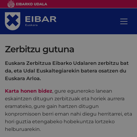
Zerbitzu gutuna
Euskara Zerbitzua Eibarko Udalaren zerbitzu bat
da, eta Udal Euskaltegiarekin batera osatzen du
Euskara Arloa.
Karta honen bidez
, gure eguneroko lanean
eskaintzen ditugun zerbitzuak eta horiek aurrera
eramateko, gure gain hartzen ditugun
konpromisoen berri eman nahi diegu herritarrei, eta
hori guztia etengabeko hobekuntza lortzeko
helburuarekin.