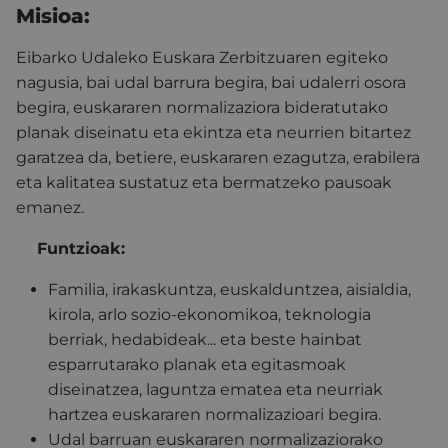
Misioa:
Eibarko Udaleko Euskara Zerbitzuaren egiteko
nagusia, bai udal barrura begira, bai udalerri osora
begira, euskararen normalizaziora bideratutako
planak diseinatu eta ekintza eta neurrien bitartez
garatzea da, betiere, euskararen ezagutza, erabilera
eta kalitatea sustatuz eta bermatzeko pausoak
emanez.
Funtzioak:
Familia, irakaskuntza, euskalduntzea, aisialdia,
kirola, arlo sozio-ekonomikoa, teknologia
berriak, hedabideak... eta beste hainbat
esparrutarako planak eta egitasmoak
diseinatzea, laguntza ematea eta neurriak
hartzea euskararen normalizazioari begira.
Udal barruan euskararen normalizaziorako