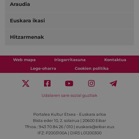
Araudia
Euskara ikasi
Hitzarmenak
Web mapa
Irisgarritasuna
Kontaktua
Lege-oharra
Cookien politika
Udalaren sare sozial guztiak
Portalea Kultur Etxea - Euskara arloa
Bista eder 10, 2. solairua | 20600 Eibar
Tfnoa.: 943 70 84 26 / 010 | euskara@eibar.eus
IFZ: P2003100A | DIR3 L01200300