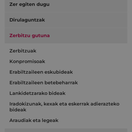
Zer egiten dugu
Dirulaguntzak
Zerbitzu gutuna
Zerbitzuak
Konpromisoak
Erabiltzaileen eskubideak
Erabiltzaileen betebeharrak
Lankidetzarako bideak
Iradokizunak, kexak eta eskerrak adierazteko
bideak
Araudiak eta legeak