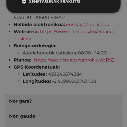
XEHETASUNAK ERAKUTSI
Faxa:
943708436
Helbidea:
PORTALEA eraikina, 2. Solairua · Bista
Eder, 10 · 20600 EIBAR
Helbide elektronikoa:
euskara@eibar.eus
Web-orria:
https://www.eibar.eus/eu/eibarko-
euskara
Bulego-ordutegia:
Astelehenetik ostiralera: 08:00 - 14:00
Planoa:
https://goo.gl/maps/gsnroNwKgBS2
GPS Koordenatuak:
Latitudea:
43,1846674884
Longitudea:
-2,46999263763428
Nor gara?
Non gaude