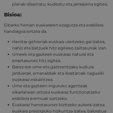
planak diseinatu, kudeatu eta jarraipena egitea.
Bisioa:
Eibarko herrian euskararen ezagutza eta erabilera
handiagoa lortzea da.
Herritar gehienak euskara ulertzeko gai izatea,
nahiz eta batzuek hitz egiteko zailtasunak izan.
Umeek eta gazteek euskaraz natural eta
erraztasunez hitz egitea.
Batez ere ume eta gazteentzako kultura
jarduerak, emanaldiak eta ikastaroak nagusiki
euskaraz eskaintzea.
Ume eta gazteen inguruko agenteak
elkarlanean aritzea euskaraz funtzionatzeko
erabilera eremuak sortzeko.
Euskaraz harrotasunez bizitzeko aukera izatea;
euskara prestigioko hizkuntza izatea, baloratua