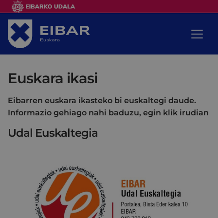
Euskara ikasi
Eibarren euskara ikasteko bi euskaltegi daude.
Informazio gehiago nahi baduzu, egin klik irudian
Udal Euskaltegia