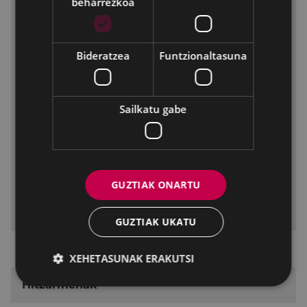
beharrezkoa
Non gaude
Bideratzea
Funtzionaltasuna
Zer egiten dugu
Dirulaguntzak
Sailkatu gabe
Zerbitzu gutuna
Araudia
GUZTIAK ONARTU
Euskara ikasi
GUZTIAK UKATU
Euskaltegiak
XEHETASUNAK ERAKUTSI
Hitzarmenak