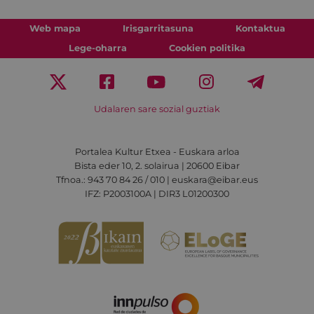
Web mapa
Irisgarritasuna
Kontaktua
Lege-oharra
Cookien politika
Udalaren sare sozial guztiak
Portalea Kultur Etxea - Euskara arloa
Bista eder 10, 2. solairua | 20600 Eibar
Tfnoa.: 943 70 84 26 / 010 | euskara@eibar.eus
IFZ: P2003100A | DIR3 L01200300