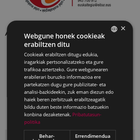
×
AEK
Webgune honek cookieak
erabiltzen ditu
BASQUE
Cookieak erabiltzen ditugu edukia,
SPANISH
iragarkiak pertsonalizatzeko eta gure
trafikoa aztertzeko. Gure webgunearen
erabilerari buruzko informazioa ere
partekatzen dugu gure publizitate- eta
analisi-bazkideekin, zuk eman diezun edo
haiek beren zerbitzuak erabiltzeagatik
bildu duten beste informazio batzuekin
konbina dezaketenak.
Pribatutasun-
politika
Behar-
Errendimendua
Nor gara?