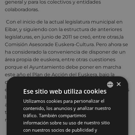
general y para los colectivos y entidades
colaboradoras.
Con el inicio de la actual legislatura municipal en
Eibar, y siguiendo con la estructura de anteriores
legislaturas, en junio de 2011 se creó, entre otras,la
Comisión Asesorade Euskera-Cultura. Pero ahora se
ha considerado la conveniencia de disponer de un
área propia de euskera, entre otras cuestiones
porque el Ayuntamiento debe poner en marcha
este año el Plan de Acción del Euskera, bajo la
×
dirección del Gobierno Vasco, mediante un plan
estratégico con duración de cinco años, entre cuyas
Ese sitio web utiliza cookies
líneas estratégicas figura la de prestigiar el euskera,
Utilizamos cookies para personalizar el
BASQUE
activar las asociaciones y entidades, asegurar la
contenido, los anuncios y analizar nuestro
SPANISH
transmisión del euskera, el uso entre los jóvenes y
tráfico. También compartimos
reivindicar el firme compromiso del Ayuntamiento.
información sobre su uso de nuestro sitio
con nuestros socios de publicidad y