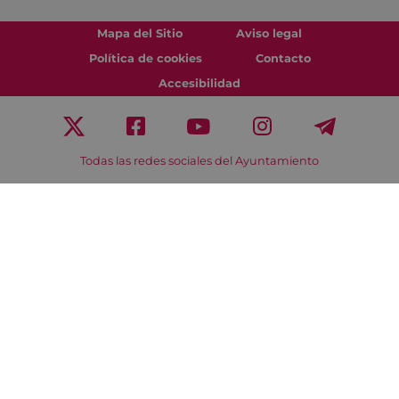
Mapa del Sitio
Aviso legal
Política de cookies
Contacto
Accesibilidad
Todas las redes sociales del Ayuntamiento
Eibarko Udala - Untzaga plaza, 1 | 20600 Eibar
Tfnoa.: 943 70 84 00 / 010 | Faxa: 943 70 84 16 |
pegora@eibar.eus
IFZ: P2003100A | DIR3 L01200300