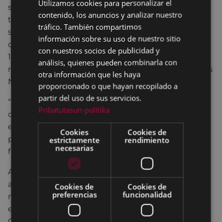
Utilizamos cookies para personalizar el
BASQUE
supera los 2 millones de Euros se prevé que
contenido, los anuncios y analizar nuestro
SPANISH
terminarán después del verano. Al igual que
tráfico. También compartimos
sucedió con Andretxea, el Gobierno Central
información sobre su uso de nuestro sitio
concedió al Ayuntamiento una subvención de
con nuestros socios de publicidad y
1.425.800,66 Euros para la ejecución de las obras de
análisis, quienes pueden combinarla con
rehabilitación del edificio proveniente de los fondos
otra información que les haya
Next Generation.
proporcionado o que hayan recopilado a
partir del uso de sus servicios.
“Estos dos proyectos son ejemplo claro de la
Pribatutasun-politika
colaboración entre instituciones, por una parte, y la
eficiente gestión realizada por el Ayuntamiento
Cookies
Cookies de
para detectar la línea de ayudas y conseguir la
estrictamente
rendimiento
necesarias
financiación necesaria.”
Asimismo, en 2022, el Ayuntamiento adquirió por
algo más de 550.000 Euros, el edificio sito en el
Cookies de
Cookies de
preferencias
funcionalidad
número 34 de la calle Barrena, perteneciente a la
empresa Lapeyra, con la finalidad de ser cedido al
Gobierno Vasco para su transformación en vivienda