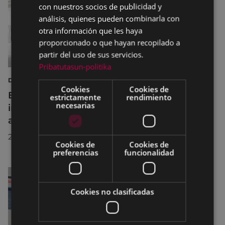
con nuestros socios de publicidad y
análisis, quienes pueden combinarla con
otra información que les haya
proporcionado o que hayan recopilado a
partir del uso de sus servicios.
Pribatutasun-politika
DEPORTES
Cookies
Cookies de
Eibar adapta los horarios de sus
estrictamente
rendimiento
necesarias
instalaciones deportivas durante el mes de
agosto para realizar mejoras
29/07/2026
Cookies de
Cookies de
preferencias
funcionalidad
Cookies no clasificadas