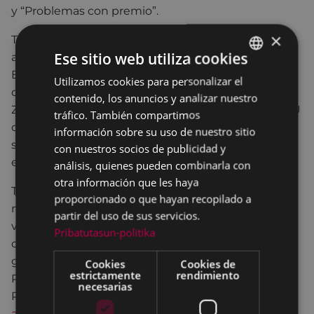
y “Problemas con premio”.
×
Tras el gran éxito cosechado durante los años
Ese sitio web utiliza cookies
anteriores en otras ciudades, Zientzia Club llega a
Eibar. Humor, música y, por supuesto, mucha
Utilizamos cookies para personalizar el
BASQUE
ciencia, son los tres componentes de la fórmula
contenido, los anuncios y analizar nuestro
SPANISH
Zientzia Club, en la que especialistas de la UPV/EHU
tráfico. También compartimos
ofrecerán breves charlas sobre temas científicos. La
información sobre su uso de nuestro sitio
sesión será: el jueves, 8 de noviembre a las 19:00. La
con nuestros socios de publicidad y
entrada será libre, hasta completar aforo.
análisis, quienes pueden combinarla con
otra información que les haya
Todas las actividades son gratuitas y solamente es
proporcionado o que hayan recopilado a
necesario apuntarse para los talleres, excursiones y
partir del uso de sus servicios.
visitas guiadas, y aunque la mayoría ya están
Pribatutasun-politika
completas, todavía quedan plazas. La inscripción es
gratuita a través de la web
www.zientzia-astea.eus
.
Cookies
Cookies de
estrictamente
rendimiento
Para más información, se podrá acudir a Pegora,
necesarias
Portalea o a la propia página web
www.zientzia-
astea.org/es/zientzia-astea-eibar/
.