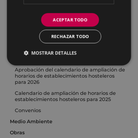
Servicios
Carta de Servicios
ACEPTAR TODO
Proceso de revisión del Plan General de
Ordenación Urbana (PGOU)
RECHAZAR TODO
Reglamento municipal regulador del
Consejo Asesor de Planeamiento
MOSTRAR DETALLES
Urbanístico del Ayuntamiento de Eibar
Aprobación del calendario de ampliación de
horarios de establecimientos hosteleros
para 2026
Calendario de ampliación de horarios de
establecimientos hosteleros para 2025
Convenios
Medio Ambiente
Obras