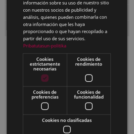
información sobre su uso de nuestro sitio
con nuestros socios de publicidad y
Identidad Visual Corporativa
análisis, quienes pueden combinarla con
otra información que les haya
Áreas y servicios
proporcionado o que hayan recopilado a
partir del uso de sus servicios.
Alcaldía
Pribatutasun-politika
Secretaría
Cookies
Cookies de
estrictamente
rendimiento
Pegora, Oficina de Servicio a la Ciudadanía
necesarias
Archivo Municipal
Recursos Humanos
Cookies de
Cookies de
preferencias
funcionalidad
Organización y Transformación Digital
Área económica
Desarrollo económico, Empleo e Innovación
Cookies no clasificadas
Urbanismo