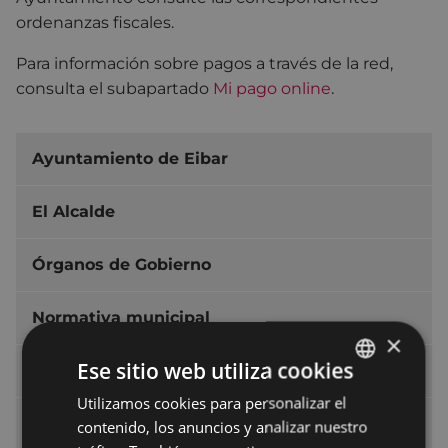
ordenanzas fiscales.
Para información sobre pagos a través de la red,
consulta el subapartado
Mi pago online
.
Ayuntamiento de Eibar
El Alcalde
Órganos de Gobierno
Normativa municipal
×
Ese sitio web utiliza cookies
Normativa en tramitación
Utilizamos cookies para personalizar el
BASQUE
Acuerdos municipales
contenido, los anuncios y analizar nuestro
SPANISH