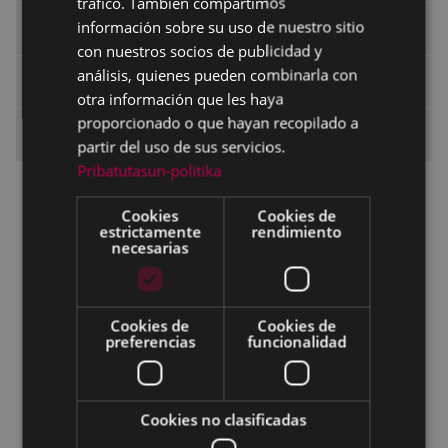
tráfico. También compartimos
información sobre su uso de nuestro sitio
Presupuestos
con nuestros socios de publicidad y
análisis, quienes pueden combinarla con
Identidad Visual Corporativa
otra información que les haya
proporcionado o que hayan recopilado a
Áreas y servicios
partir del uso de sus servicios.
Pribatutasun-politika
Alcaldía
Cookies
Cookies de
Secretaría
estrictamente
rendimiento
necesarias
Pegora, Oficina de Servicio a la Ciudadanía
Archivo Municipal
Cookies de
Cookies de
Recursos Humanos
preferencias
funcionalidad
Organización y Transformación Digital
Área económica
Cookies no clasificadas
Unidad de contratación y subvenciones