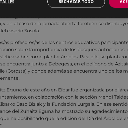
TALLES
RECHAZAR TODO
ACE
bosque autóctono.
as dirigidas a los/as escolares, se repartió un ‘hamaiket
, y en el caso de la jornada abierta también se distribuy
el caserío Sosola.
los/as profesores/as de los centros educativos participant
ación sobre la importancia de los bosques autóctonos, 
práctica sobre como plantar árboles. Para ello, se plantar
se encuentra junto a Debegesa, en el polígono de Azita
lle (Gorosta) y donde además se encuentra uno de los m
ntemente.
aitz Eguna de este año en Eibar fue organizada por el ár
ntamiento, en colaboración con la sección Mendi Taldea
Eibarko Baso Biziak y la Fundación Lurgaia. En ese sentido
balance del Zuhaitz Eguna ha mostrado su agradecimiento
 que ha posibilitado que la edición del Día del Árbol de e
”.