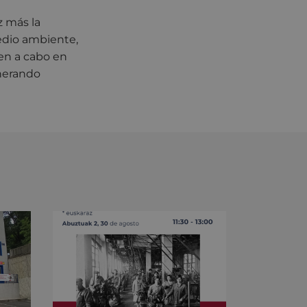
z más la
edio ambiente,
en a cabo en
enerando