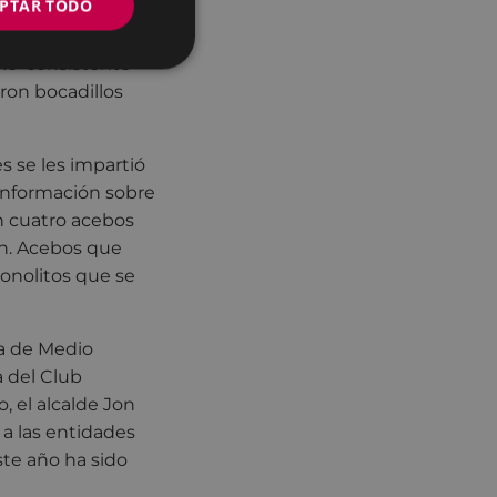
PTAR TODO
ako’ consistente
eron bocadillos
es se les impartió
información sobre
on cuatro acebos
in. Acebos que
onolitos que se
ea de Medio
 del Club
, el alcalde Jon
 a las entidades
ste año ha sido