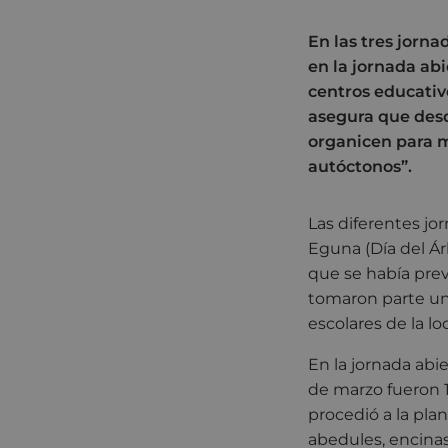
En las tres jorn
en la jornada abi
centros educativo
asegura que desd
organicen para m
autóctonos”.
Las diferentes jo
Eguna (Día del Ár
que se había prev
tomaron parte un 
escolares de la lo
En la jornada abie
de marzo fueron 15
procedió a la pla
abedules, encinas