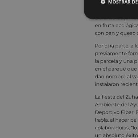
MOSTRAR DE
recuperación de 
Durante las jornad
en fruta ecológica
con pan y queso d
Por otra parte, a 
previamente form
la parcela y una 
en el parque que 
dan nombre al va
instalaron recie
La fiesta del Zuh
Ambiente del Ayu
Deportivo Eibar, 
Iraola, al hacer 
colaboradoras, “lo
un absoluto éxito