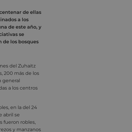
centenar de ellas
tinados a los
una de este año, y
iativas se
n de los bosques
ones del Zuhaitz
s, 200 más de los
n general
as a los centros
les, en la del 24
 abril se
s fueron robles,
cerezos y manzanos