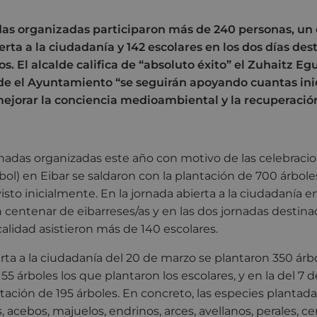
adas organizadas participaron más de 240 personas, un 
erta a la ciudadanía y 142 escolares en los dos días des
s. El alcalde califica de “absoluto éxito” el Zuhaitz Eg
e el Ayuntamiento “se seguirán apoyando cuantas inic
ejorar la conciencia medioambiental y la recuperació
rnadas organizadas este año con motivo de las celebraci
bol) en Eibar se saldaron con la plantación de 700 árbole
isto inicialmente. En la jornada abierta a la ciudadanía e
centenar de eibarreses/as y en las dos jornadas destinad
calidad asistieron más de 140 escolares.
rta a la ciudadanía del 20 de marzo se plantaron 350 árbo
5 árboles los que plantaron los escolares, y en la del 7 de
ntación de 195 árboles. En concreto, las especies plantada
, acebos, majuelos, endrinos, arces, avellanos, perales, 