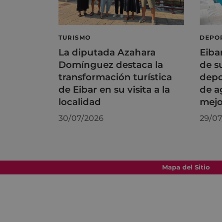
TURISMO
DEPO
La diputada Azahara
Eiba
Domínguez destaca la
de s
transformación turística
depo
de Eibar en su visita a la
de a
localidad
mejo
30/07/2026
29/07
Mapa del Sitio