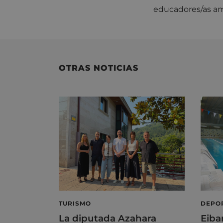
educadores/as am
OTRAS NOTICIAS
TURISMO
DEPO
La diputada Azahara
Eiba