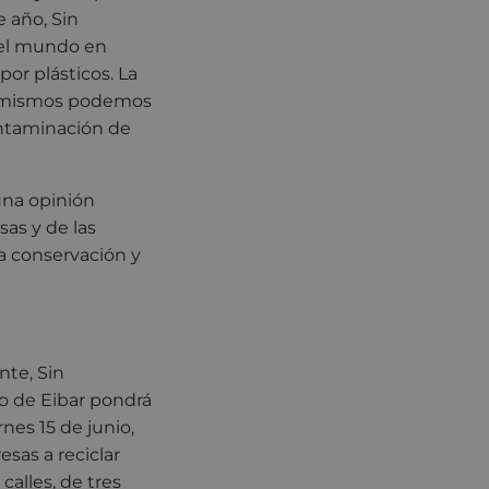
e año, Sin
 el mundo en
or plásticos. La
os mismos podemos
ontaminación de
una opinión
as y de las
la conservación y
nte, Sin
o de Eibar pondrá
nes 15 de junio,
esas a reciclar
alles, de tres