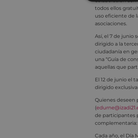
colaboración con 
todos ellos gratu
uso eficiente de 
asociaciones.
Así, el 7 de junio
dirigido a la terc
ciudadanía en gene
una “Guía de conse
aquellas que parti
El 12 de junio el 
dirigido exclusiva
Quienes deseen par
(
edurne@izadi21.
de participantes 
complementaria
Cada año, el Día 