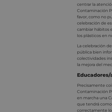
centrar la atenci
Contaminación Po
favor, como no pu
celebración de e
cambiar hábitos e
los plásticos en n
La celebración de
pública bien info
colectividades in
la mejora del med
Educadores/a
Precisamente coi
Contaminación Po
en marcha una Cam
que tendrá como ob
correctamente los