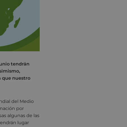
 junio tendrán
Asimismo,
a que nuestro
ndial del Medio
inación por
esas algunas de las
tendrán lugar