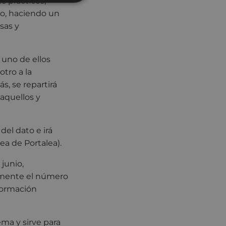
s prácticos,
co, haciendo un
sas y
, uno de ellos
otro a la
s, se repartirá
 aquellos y
del dato e irá
ea de Portalea).
 junio,
amente el número
nformación
ma y sirve para