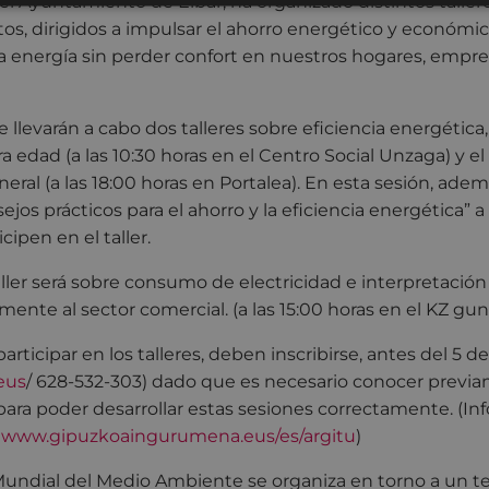
el Ayuntamiento de Eibar, ha organizado distintos tallere
itos, dirigidos a impulsar el ahorro energético y económi
la energía sin perder confort en nuestros hogares, empre
 se llevarán a cabo dos talleres sobre eficiencia energética
era edad (a las 10:30 horas en el Centro Social Unzaga) y el 
ral (a las 18:00 horas en Portalea). En esta sesión, ademá
jos prácticos para el ahorro y la eficiencia energética” a
cipen en el taller.
taller será sobre consumo de electricidad e interpretación 
mente al sector comercial. (a las 15:00 horas en el KZ gun
ticipar en los talleres, deben inscribirse, antes del 5 de
eus
/ 628-532-303) dado que es necesario conocer previ
para poder desarrollar estas sesiones correctamente. (I
:
www.gipuzkoaingurumena.eus/es/argitu
)
Mundial del Medio Ambiente se organiza en torno a un te