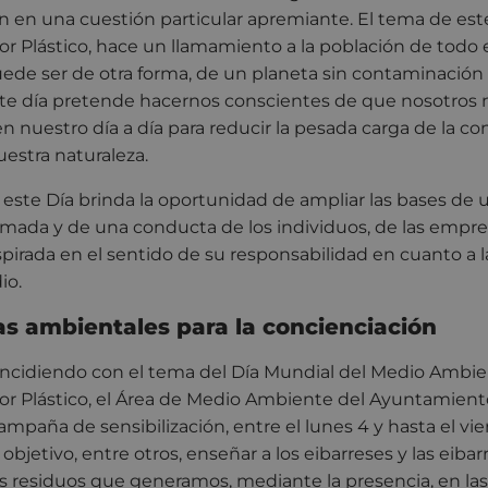
ón en una cuestión particular apremiante. El tema de est
r Plástico, hace un llamamiento a la población de todo
ede ser de otra forma, de un planeta sin contaminación p
ste día pretende hacernos conscientes de que nosotr
n nuestro día a día para reducir la pesada carga de la c
uestra naturaleza.
 este Día brinda la oportunidad de ampliar las bases de 
rmada y de una conducta de los individuos, de las empres
spirada en el sentido de su responsabilidad en cuanto a 
io.
s ambientales para la concienciación
ncidiendo con el tema del Día Mundial del Medio Ambie
r Plástico, el Área de Medio Ambiente del Ayuntamient
paña de sensibilización, entre el lunes 4 y hasta el vier
jetivo, entre otros, enseñar a los eibarreses y las eibarr
 residuos que generamos, mediante la presencia, en las c