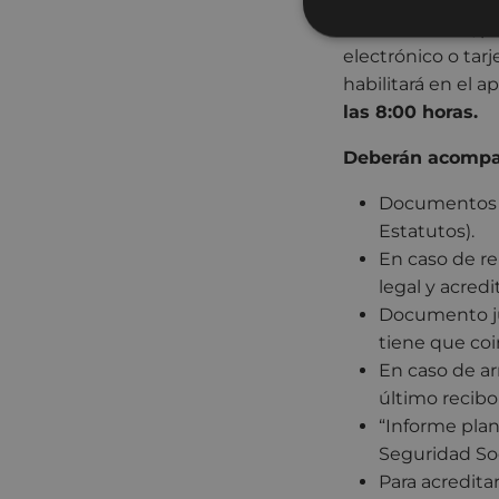
cumplimentando e
www.eibar.eus
, p
electrónico o tar
habilitará en el a
las 8:00 horas.
Deberán acompañ
Documentos ac
Estatutos).
En caso de re
legal y acred
Documento just
tiene que coin
En caso de ar
último recib
“Informe plan
Seguridad Soc
Para acredita