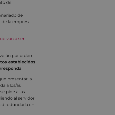
ato de
ionariado de
d de la empresa.
ue van a ser
lverán por orden
itos establecidos
orresponda
.
 que presentar la
da a los/as
se pide a las
iendo al servidor
red redundaría en