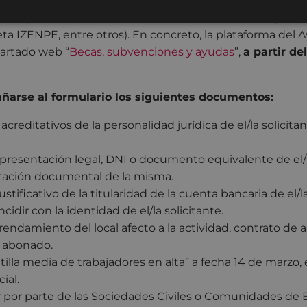
l formulario que podrá encontrarse en la web del Ayu
or lo que será necesario el uso de un
certificado digital
(
jeta IZENPE, entre otros). En concreto, la plataforma del
partado web “
Becas, subvenciones y ayudas
”,
a partir del
arse al formulario los siguientes documentos:
reditativos de la personalidad jurídica de el/la solicitan
presentación legal, DNI o documento equivalente de el/
itación documental de la misma.
ificativo de la titularidad de la cuenta bancaria de el/la
cidir con la identidad de el/la solicitante.
rendamiento del local afecto a la actividad, contrato de
o abonado.
tilla media de trabajadores en alta” a fecha 14 de marzo,
ial.
r por parte de las Sociedades Civiles o Comunidades de 