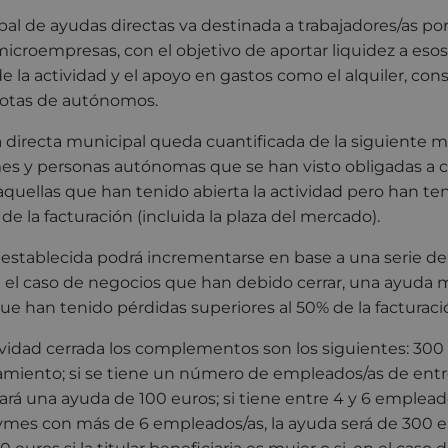
pal de ayudas directas va destinada a trabajadores/as po
croempresas, con el objetivo de aportar liquidez a esos 
la actividad y el apoyo en gastos como el alquiler, co
uotas de autónomos.
 directa municipal queda cuantificada de la siguiente m
s y personas autónomas que se han visto obligadas a ce
aquellas que han tenido abierta la actividad pero han te
de la facturación (incluida la plaza del mercado).
establecida podrá incrementarse en base a una serie 
n el caso de negocios que han debido cerrar, una ayuda
 que han tenido pérdidas superiores al 50% de la facturac
ividad cerrada los complementos son los siguientes: 300 
damiento; si se tiene un número de empleados/as de entre
dará una ayuda de 100 euros; si tiene entre 4 y 6 emplead
pymes con más de 6 empleados/as, la ayuda será de 300 