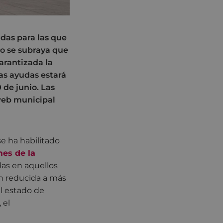
udas para las que
to se subraya que
arantizada la
tas ayudas estará
0 de junio. Las
 web municipal
e ha habilitado
es de la
as en aquellos
ón reducida a más
l estado de
 el