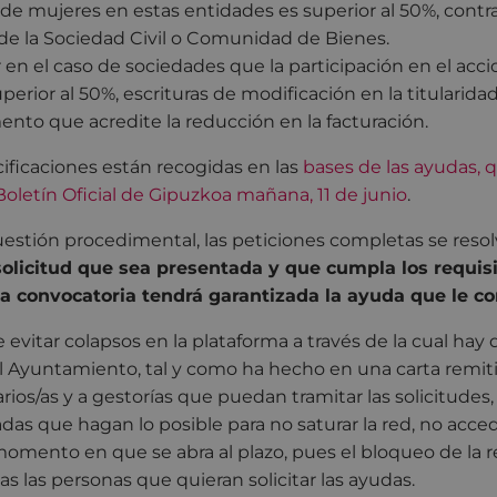
 de mujeres en estas entidades es superior al 50%, contr
de la Sociedad Civil o Comunidad de Bienes.
r en el caso de sociedades que la participación en el acc
perior al 50%, escrituras de modificación en la titularida
to que acredite la reducción en la facturación.
ificaciones están recogidas en las
bases de las ayudas, q
Boletín Oficial de Gipuzkoa mañana, 11 de junio
.
uestión procedimental, las peticiones completas se reso
solicitud que sea presentada y que cumpla los requis
la convocatoria tendrá garantizada la ayuda que le c
 evitar colapsos en la plataforma a través de la cual hay
el Ayuntamiento, tal y como ha hecho en una carta remiti
rios/as y a gestorías que puedan tramitar las solicitudes, 
das que hagan lo posible para no saturar la red, no acced
omento en que se abra al plazo, pues el bloqueo de la 
as las personas que quieran solicitar las ayudas.