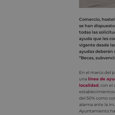
Comercio, hostele
se han dispuesto
todas las solici
ayuda que les cor
vigente desde las
ayudas deberán so
“Becas, subvenci
En el marco del p
una
línea de ay
localidad
,
con el 
establecimientos 
del 50% como con
alarma ante la ir
Ayuntamiento ha 