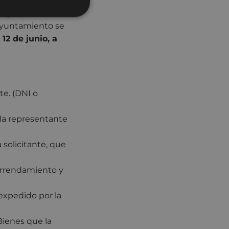
ntamiento,
B@K-Q, DNI
 Ayuntamiento se
 12 de junio, a
te. (DNI o
la representante
 solicitante, que
 arrendamiento y
 expedido por la
Bienes que la