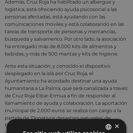
Además, Cruz Roja ha habilitado un albergue y
logística, está ofreciendo ayuda psicosocial a las
personas afectadas, está ayudando con las
comunicaciones móviles y está colaborando en las
tareas de transporte de personas y mercancías,
búsqueda y salvamento. Por otro lado, la asociación
ha entregado más de 8.000 kits de alimentos y
bebidas, y más de 500 mantas y kits de higiene.
Ante esta situación, y conocido el dispositivo
desplegado en la isla por Cruz Roja, el
Ayuntamiento ha acordado destinar una ayuda
humanitaria a La Palma, que será canalizada a través
de Cruz Roja Eibar-Ermua a fin de responder al
llamamiento de ayuda y colaboración. La aportación
municipal de 2.000 euros se realiza con cargo a la
partida de ‘Donativos desastres naturales’ de
×
Proyectos de Cooperación Social recogida en los
presupuestos municipales de este año.