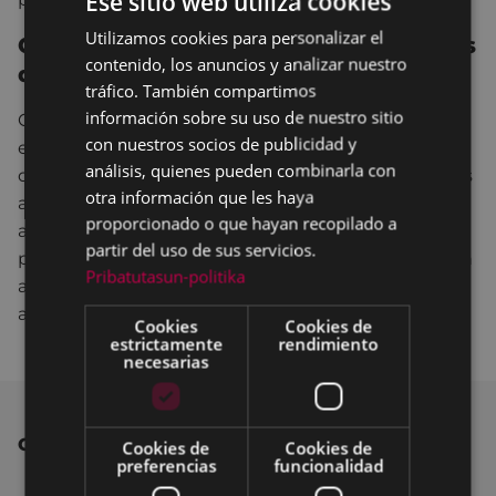
Ese sitio web utiliza cookies
Utilizamos cookies para personalizar el
BASQUE
Otras ayudas humanitarias destinadas
contenido, los anuncios y analizar nuestro
durante el año 2021
SPANISH
tráfico. También compartimos
información sobre su uso de nuestro sitio
Con cargo a esta partida de donativos a desastres
con nuestros socios de publicidad y
en diferentes partes del mundo, el Ayuntamiento
análisis, quienes pueden combinarla con
de Eibar ha destinado en lo que va de año otras dos
otra información que les haya
ayudas más. En mayo se enviaron 2.000 euros en
proporcionado o que hayan recopilado a
ayuda humanitaria para Gaza con el objetivo de
partir del uso de sus servicios.
paliar los efectos del conflicto surgido en Israel; y en
Pribatutasun-politika
agosto se destinó otra partida de 2.000 euros para
ayudar a las víctimas del terremoto que asoló Haití.
Cookies
Cookies de
estrictamente
rendimiento
necesarias
OTRAS NOTICIAS
Cookies de
Cookies de
preferencias
funcionalidad