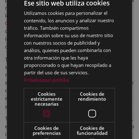
público, se vienen llevando a cabo otras actuaciones
Ese sitio web utiliza cookies
como el impulso de criterios medioambientales en
Utilizamos cookies para personalizar el
BASQUE
los diferentes aspectos del
Plan General de
contenido, los anuncios y analizar nuestro
SPANISH
Ordenación Urbana
, la instalación en todo Eibar de
tráfico. También compartimos
contenedores para la recogida de materia orgánica,
información sobre su uso de nuestro sitio
la instalación en determinados puntos de calderas
con nuestros socios de publicidad y
de biomasa o paneles de energía solar.
análisis, quienes pueden combinarla con
otra información que les haya
También se ha trabajado en la aplicación de
proporcionado o que hayan recopilado a
sistemas de ahorro energético en las escaleras y
partir del uso de sus servicios.
rampas mecánicas mediante la instalación del
Pribatutasun-politika
sistema ‘stop&go’, y se ha llevado a cabo un proceso
de modificación de los contratos de suministro de
Cookies
Cookies de
electricidad y gas para obtener ahorros energéticos
estrictamente
rendimiento
necesarias
y de consumo.
Todas estas actuaciones se inscriben, por otra parte,
en la puesta en marcha por parte del Ayuntamiento
Cookies de
Cookies de
preferencias
funcionalidad
del
Plan de Acción para el Clima y la Energía