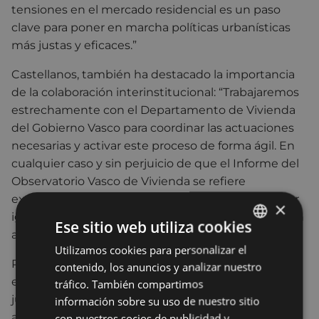
tensiones en el mercado residencial es un paso
clave para poner en marcha políticas urbanísticas
más justas y eficaces.”
Castellanos, también ha destacado la importancia
de la colaboración interinstitucional: “Trabajaremos
estrechamente con el Departamento de Vivienda
del Gobierno Vasco para coordinar las actuaciones
necesarias y activar este proceso de forma ágil. En
cualquier caso y sin perjuicio de que el Informe del
Observatorio Vasco de Vivienda se refiere
exclusivamente al Distrito 01, nos gustaría estudiar
×
igualmente que las actuaciones abarquen también
Ese sitio web utiliza cookies
al conjunto del municipio.”
Utilizamos cookies para personalizar el
BASQUE
Para la declaración de Eibar como zona tensionada,
contenido, los anuncios y analizar nuestro
SPANISH
el Ayuntamiento deberá presentar una memoria
tráfico. También compartimos
justificativa, un diagnóstico técnico y un plan de
información sobre su uso de nuestro sitio
acción con propuestas para revertir la situación de
con nuestros socios de publicidad y