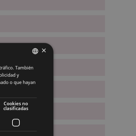
×
 tráfico. También
BASQUE
licidad y
SPANISH
onado o que hayan
Cookies no
clasificadas