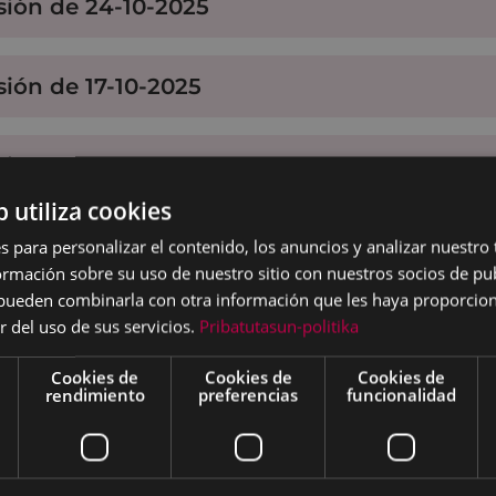
sión de 24-10-2025
sión de 17-10-2025
sión de 10-10-2025
b utiliza cookies
sión de 03-10-2025
s para personalizar el contenido, los anuncios y analizar nuestro
mación sobre su uso de nuestro sitio con nuestros socios de pub
s pueden combinarla con otra información que les haya proporci
sión de 26-09-2025
r del uso de sus servicios.
Pribatutasun-politika
Cookies de
Cookies de
Cookies de
rendimiento
preferencias
funcionalidad
sión de 19-09-2025
sión de 5-09-2025