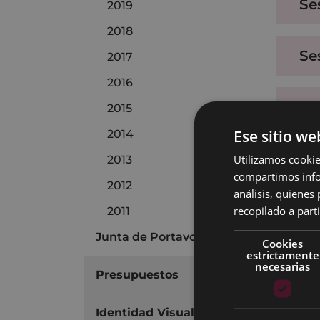
Se
2019
2018
Se
2017
2016
Se
2015
Ese sitio we
2014
Se
Utilizamos cookie
2013
compartimos infor
2012
análisis, quiene
Se
recopilado a parti
2011
Junta de Portavoces
Cookies
estrictamente
se
necesarias
Presupuestos
Se
Identidad Visual