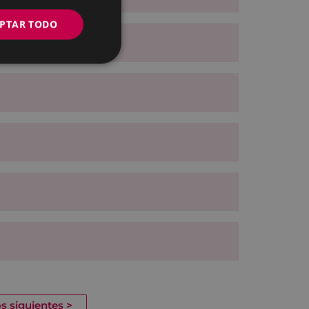
PTAR TODO
s siguientes
>