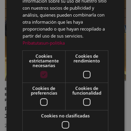
información sobre su uso de nuestro sitio
con nuestros socios de publicidad y
análisis, quienes pueden combinarla con
otra información que les haya
proporcionado o que hayan recopilado a
partir del uso de sus servicios.
Pribatutasun-politika
Cookies
Cookies de
estrictamente
rendimiento
necesarias
Cookies de
Cookies de
EIBAR MARI JOSE TELLERIA TEATRO AYUNTAMIENTO DE
preferencias
funcionalidad
EIBAR MIGUEL DE LOS TOYOS ANDONI ITURBE
PRESENTACIÓN 44 JORNADAS DE TEATRO CULTURA
Presentación de la 44º edición de las
Cookies no clasificadas
Jornadas de Teatro de Eibar
28/01/2021