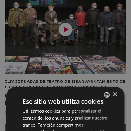
XLIV JORNADAS DE TEATRO DE EIBAR AYUNTAMIENTO DE
EIBAR EIBAR BOLA DE GRABADOR JUAN ORTEGA
×
Charla apertura XLIV Jornadas de teatro de
Ese sitio web utiliza cookies
Eibar
Utilizamos cookies para personalizar el
BASQUE
11/02/2021
contenido, los anuncios y analizar nuestro
SPANISH
tráfico. También compartimos