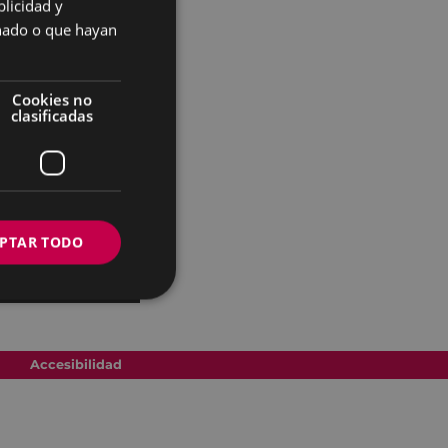
licidad y
SPANISH
onado o que hayan
Cookies no
clasificadas
PTAR TODO
Accesibilidad