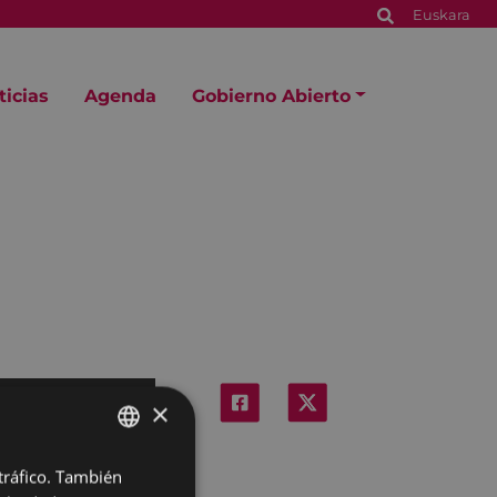
Euskara
ticias
Agenda
Gobierno Abierto
×
 tráfico. También
BASQUE