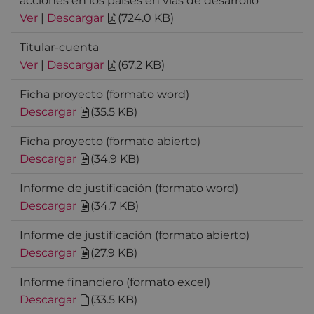
acciones en los países en vías de desarrollo
Ver
|
Descargar
(
724.0 KB
)
Titular-cuenta
Ver
|
Descargar
(
67.2 KB
)
Ficha proyecto (formato word)
Descargar
(
35.5 KB
)
Ficha proyecto (formato abierto)
Descargar
(
34.9 KB
)
Informe de justificación (formato word)
Descargar
(
34.7 KB
)
Informe de justificación (formato abierto)
Descargar
(
27.9 KB
)
Informe financiero (formato excel)
Descargar
(
33.5 KB
)