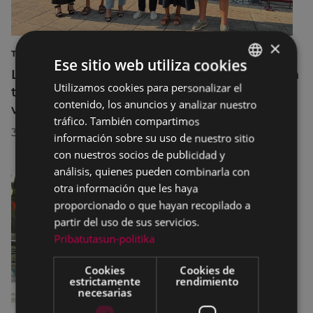
×
TURISMO
Ese sitio web utiliza cookies
La diputada Azahara Domínguez destaca la
Utilizamos cookies para personalizar el
BASQUE
transformación turística de Eibar en su
contenido, los anuncios y analizar nuestro
visita a la localidad
SPANISH
tráfico. También compartimos
30/07/2026
información sobre su uso de nuestro sitio
con nuestros socios de publicidad y
análisis, quienes pueden combinarla con
otra información que les haya
proporcionado o que hayan recopilado a
partir del uso de sus servicios.
Pribatutasun-politika
Cookies
Cookies de
estrictamente
rendimiento
necesarias