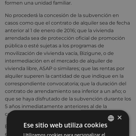
formen una unidad familiar.
No procederá la concesión de la subvención en
casos como que el contrato de alquiler sea de fecha
anterior al 1 de enero de 2016; que la vivienda
arrendada sea de protección oficial de promoción
pública o esté sujetas a los programas de
movilización de vivienda vacía, Bizigune, o de
intermediación en el mercado de alquiler de
vivienda libre, ASAP o similares; que las rentas por
alquiler superen la cantidad de que indique en la
correspondiente convocatoria; que la duración del
contrato de arrendamiento sea inferior a un año; o
que se haya disfrutado de la subvención durante los
5 años inmediatamente anteriores al de la
concesión.
×
Ese sitio web utiliza cookies
En cuanto a la cuantía de la subvención, se
establece en un sistema de tramos fijados según
Utilizamos cookies para personalizar el
BASQUE