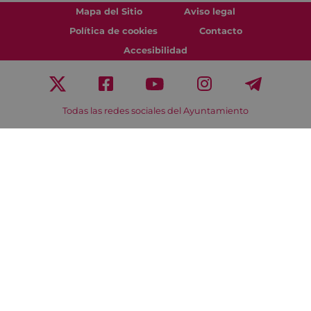
Mapa del Sitio
Aviso legal
Política de cookies
Contacto
Accesibilidad
Todas las redes sociales del Ayuntamiento
Eibarko Udala - Untzaga plaza, 1 | 20600 Eibar
Tfnoa.: 943 70 84 00 / 010 | Faxa: 943 70 84 16 |
pegora@eibar.eus
IFZ: P2003100A | DIR3 L01200300