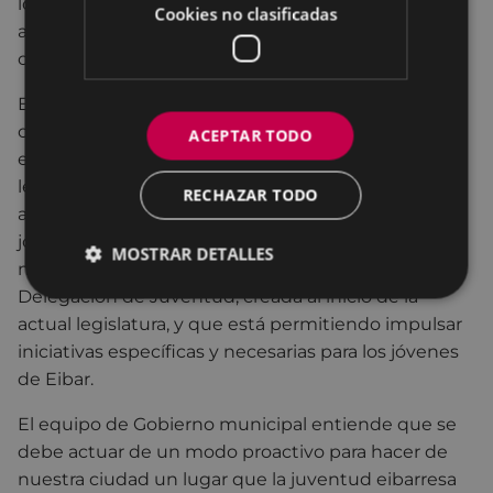
los jóvenes, ampliando sus posibilidades de acceso
Cookies no clasificadas
a una vivienda digna y adecuada a sus
circunstancias materiales y proyectos vitales.
El equipo de Gobierno municipal, desde su
compromiso con la Juventud, tal y como se recogía
ACEPTAR TODO
en el programa electoral socialista de la presente
legislatura, está dando pasos firmes para el
RECHAZAR TODO
aumento de oportunidades por parte de los
jóvenes y lograr, así, que este colectivo desarrolle al
MOSTRAR DETALLES
máximo sus posibilidades. Muestra de ello es la
Delegación de Juventud, creada al inicio de la
actual legislatura, y que está permitiendo impulsar
iniciativas específicas y necesarias para los jóvenes
de Eibar.
El equipo de Gobierno municipal entiende que se
debe actuar de un modo proactivo para hacer de
nuestra ciudad un lugar que la juventud eibarresa