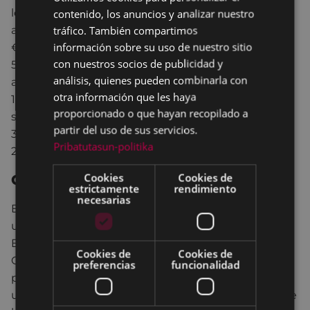
los ingresos anuales justificados de los solicitantes,
contenido, los anuncios y analizar nuestro
SPANISH
tráfico. También compartimos
adjudicándole a cada tramo un porcentaje. De 0,00
información sobre su uso de nuestro sitio
€ a 9.000,00 € brutos anuales, se subvencionará el
con nuestros socios de publicidad y
50% de la renta; de 9.001,00 € a 18.000,00 € brutos
análisis, quienes pueden combinarla con
anuales, se subvencionará el 40% de la renta; de
otra información que les haya
18.001,00 € a 25000,00 € brutos anuales, se
proporcionado o que hayan recopilado a
subvencionará el 30% de la renta; y de 25.001,00 € a
partir del uso de sus servicios.
39.000,00 € brutos anuales, se subvencionará el
Pribatutasun-politika
20% de la renta.
Cookies
Cookies de
Compromiso con la Juventud
estrictamente
rendimiento
necesarias
Esta iniciativa, aprobada como consecuencia de
una enmienda presentada por el grupo municipal
EH-Bildu, ha sido estudiada por el equipo de
Cookies de
Cookies de
Gobierno y, de esta forma, además de mejorar la
preferencias
funcionalidad
propuesta de la coalición abertzale, se ha incluido
un segundo objetivo de facilitar la emancipación de