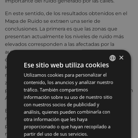
importante del ruido generado por las calles.
En este sentido, de los resultados obtenidos en el
Mapa de Ruido se extraen una serie de
conclusiones. La primera es que las zonas que
presentan actualmente los niveles de ruido más
elevados corresponden a las afectadas por la
autopista AP-8, fundamentalmente en el entorno
×
de las calles Iparragirre, Fray Martin Mallea y Urki
Ese sitio web utiliza cookies
Kututzekua. Respecto al tráfico viario de calles, los
Utilizamos cookies para personalizar el
BASQUE
niveles más altos se dan en las viviendas de las
contenido, los anuncios y analizar nuestro
zonas del eje que va desde Otaola hasta Barrena,
SPANISH
tráfico. También compartimos
pasando por Isasi, Urkizu o Karmen, así como en San
información sobre su uso de nuestro sitio
Andrés.
con nuestros socios de publicidad y
En cuanto al ferrocarril, se observan niveles altos de
análisis, quienes pueden combinarla con
ruido durante el periodo nocturno en las
otra información que les haya
proximidades de la línea de Euskotren, dándose los
proporcionado o que hayan recopilado a
partir del uso de sus servicios.
niveles más altos en la zona que queda sin cubrir