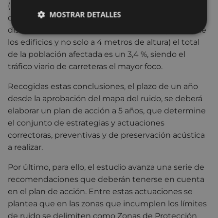
(utilizando un indicador que tiene en cuenta la
MOSTRAR DETALLES
diferente exposición al ruido para cada altura y la
distribución de la población en todas las plantas de
los edificios y no solo a 4 metros de altura) el total
de la población afectada es un 3,4 %, siendo el
tráfico viario de carreteras el mayor foco.
Recogidas estas conclusiones, el plazo de un año
desde la aprobación del mapa del ruido, se deberá
elaborar un plan de acción a 5 años, que determine
el conjunto de estrategias y actuaciones
correctoras, preventivas y de preservación acústica
a realizar.
Por último, para ello, el estudio avanza una serie de
recomendaciones que deberán tenerse en cuenta
en el plan de acción. Entre estas actuaciones se
plantea que en las zonas que incumplen los límites
de ruido se delimiten como Zonas de Protección