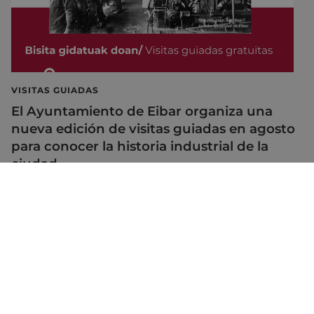
VISITAS GUIADAS
El Ayuntamiento de Eibar organiza una
nueva edición de visitas guiadas en agosto
para conocer la historia industrial de la
ciudad
28/07/2026
Mapa del Sitio
Aviso legal
Política de cookies
Contacto
Accesibilidad