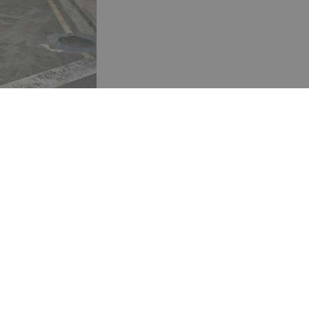
solución del
resuelve por
indemnizar al
malmente en los
antiza a sus
ocedimiento de
cisión adoptada en
 el contrato de
orme, perceptivo