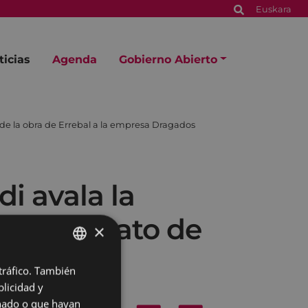
Euskara
ticias
Agenda
Gobierno Abierto
 de la obra de Errebal a la empresa Dragados
i avala la
 el contrato de
×
dos
 tráfico. También
BASQUE
licidad y
SPANISH
onado o que hayan