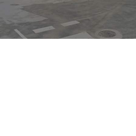
co independiente comparte todos los argumentos de re
s por el Ayuntamiento, afirmando que “el contrato se 
ulpable” por parte de la constructora, “quien deberá 
los perjuicios derivados de la rescisión”.
ica Asesora (una organización consultiva integrada for
os del Gobierno Vasco pero con un estatuto propio que gar
cialidad necesaria en el ejercicio de la función y un pr
n de los dictámenes riguroso y formal) ha avalado la de
ntamiento de Eibar de rescindir con la empresa Dragados
trucción del edificio multifuncional de Errebal. En su inf