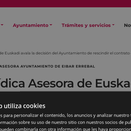
Ayuntamiento
Trámites y servicios
No
de Euskadi avala la decisión del Ayuntamiento de rescindir el contrato
 ASESORA AYUNTAMIENTO DE EIBAR ERREBAL
dica Asesora de Euskad
ntamiento de rescindir
b utiliza cookies
al a la empresa Draga
s para personalizar el contenido, los anuncios y analizar nuestro
mación sobre su uso de nuestro sitio con nuestros socios de pub
s pueden combinarla con otra información que les haya proporci