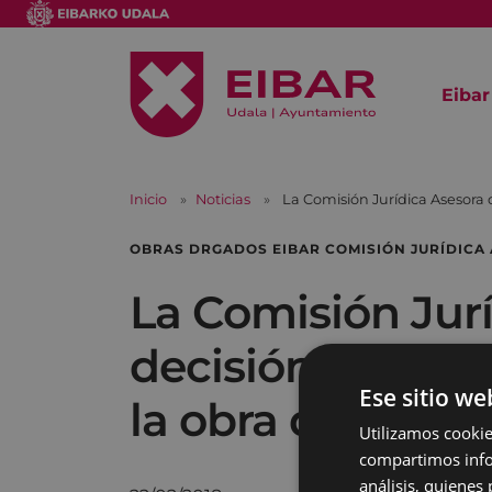
Eibar
Inicio
Noticias
La Comisión Jurídica Asesora 
OBRAS DRGADOS EIBAR COMISIÓN JURÍDICA
La Comisión Jurí
decisión del Ayu
Ese sitio we
la obra de Erreb
Utilizamos cookie
compartimos infor
análisis, quiene