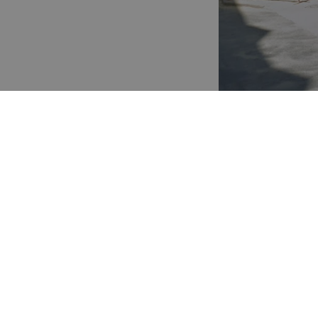
El órgano jurídi
contrato alegado
incumplimiento c
Ayuntamiento por 
La Comisión Juríd
servicios jurídic
miembros la impar
consulta y emisió
su día por el Ayu
las obras de cons