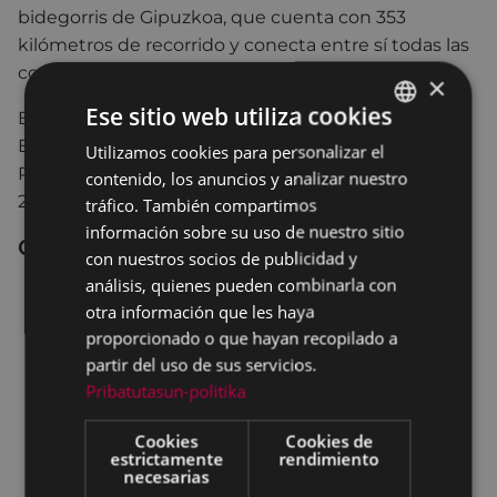
bidegorris de Gipuzkoa, que cuenta con 353
kilómetros de recorrido y conecta entre sí todas las
comarcas de nuestro territorio.
×
Ese sitio web utiliza cookies
Esta actuación está cofinanciada por el Fondo
Europeo de Desarrollo Regional en el marco del
Utilizamos cookies para personalizar el
BASQUE
Programa Operativo FEDER del País Vasco 2014-
contenido, los anuncios y analizar nuestro
SPANISH
2020.
tráfico. También compartimos
información sobre su uso de nuestro sitio
Contenidos relacionados
con nuestros socios de publicidad y
análisis, quienes pueden combinarla con
Las obras del bidegorri Azitain-Maltzaga se
otra información que les haya
iniciarán de forma inminente, según ha
proporcionado o que hayan recopilado a
adelantado el Departamento de Movilidad y
partir del uso de sus servicios.
Ordenación del Territorio de la Diputación
Pribatutasun-politika
Adjudicadas definitivamente las obras de
construcción del bidegorri Eibar-Maltzaga
Cookies
Cookies de
estrictamente
rendimiento
Las obras del bidegorri Eibar-Maltzaga salen a
necesarias
licitación y comenzarán en la primavera de 2019