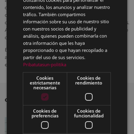
a las propias viviendas. En este sentido, quisiera
contenido, los anuncios y analizar nuestro
destacar las ayudas que destinamos a las
SPANISH
tráfico. También compartimos
comunidades de vecinos/as que desean acometer
información sobre su uso de nuestro sitio
obras para la instalación y sustitución de ascensores.
con nuestros socios de publicidad y
Ayudas que reciben una buena valoración por parte
análisis, quienes pueden combinarla con
de los/as eibarreses/as beneficiados/as”.
otra información que les haya
En base a las previsiones del Ayuntamiento, las
proporcionado o que hayan recopilado a
partir del uso de sus servicios.
actuaciones anteriormente referidas serán
Pribatutasun-politika
ejecutadas en 2022.
Cookies
Cookies de
estrictamente
rendimiento
necesarias
OTRAS NOTICIAS
Cookies de
Cookies de
preferencias
funcionalidad