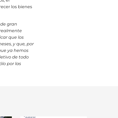
s, el
ecer los bienes
 de gran
o realmente
icar que los
eses, y que, por
s que ya hemos
jetivo de todo
lo por las