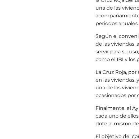
la Cruz Roja del 
una de las vivien
acompañamiento, s
periodos anuales
Según el conveni
de las viviendas,
servir para su us
como el IBI y los
La Cruz Roja, po
en las viviendas, 
una de las vivien
ocasionados por 
Finalmente, el A
cada uno de ello
dote al mismo de 
El objetivo del co