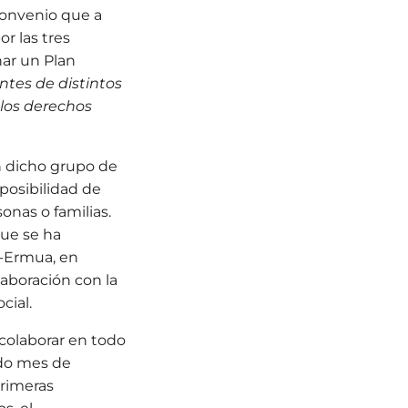
convenio que a
r las tres
nar un Plan
tes de distintos
 los derechos
n dicho grupo de
posibilidad de
onas o familias.
que se ha
r-Ermua, en
laboración con la
cial.
 colaborar en todo
ado mes de
primeras