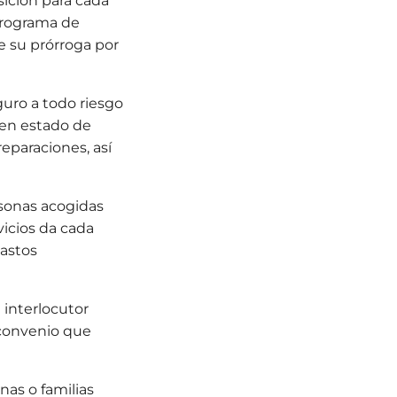
sición para cada
 programa de
e su prórroga por
uro a todo riesgo
 en estado de
eparaciones, así
sonas acogidas
vicios da cada
gastos
interlocutor
 convenio que
nas o familias