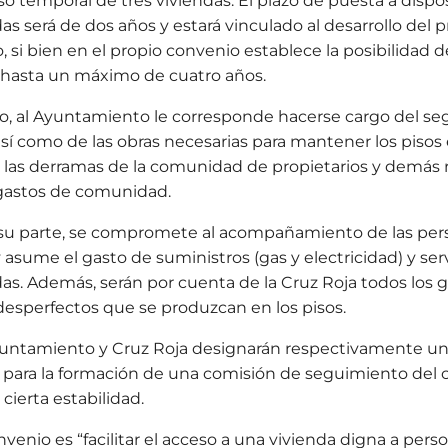
uso temporal de tres viviendas. El plazo de puesta a dispo
das será de dos años y estará vinculado al desarrollo del
i bien en el propio convenio establece la posibilidad d
 hasta un máximo de cuatro años.
o, al Ayuntamiento le corresponde hacerse cargo del seg
 así como de las obras necesarias para mantener los pisos
o, las derramas de la comunidad de propietarios y demás r
 gastos de comunidad.
r su parte, se compromete al acompañamiento de las per
y asume el gasto de suministros (gas y electricidad) y ser
das. Además, serán por cuenta de la Cruz Roja todos los 
desperfectos que se produzcan en los pisos.
yuntamiento y Cruz Roja designarán respectivamente un 
s para la formación de una comisión de seguimiento del
cierta estabilidad.
nvenio es “facilitar el acceso a una vivienda digna a perso