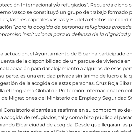
rotección Internacional y/o refugiados”. Recuerda dicho 
bierno Vasco se constituyó un grupo de trabajo formado po
les, las tres capitales vascas y Eudel a efectos de coordi
ación “
para la acogida de personas refugiadas proceden
promiso institucional para la defensa de la dignidad y
sa actuación, el Ayuntamiento de Eibar ha participado e
 cuenta de la disponibilidad de un parque de vivienda en 
u colaboración para dar alojamiento a algunas de esas pers
 su parte, es una entidad privada sin ánimo de lucro a la 
estión de la acogida de estas personas. Cruz Roja Eiba
lla el Programa Global de Protección Internacional en co
 de Migraciones del Ministerio de Empleo y Seguridad So
el Consistorio eibarrés se reafirma en su compromiso de
 la acogida de refugiados, tal y como hizo público el pas
rando Eibar ciudad de acogida. Desde que llegaran las 