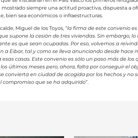
que se instalarían en el País Vasco los primeros refugiado
mostrado siempre una actitud proactiva, dispuesta a ofr
e, bien sea económicos o infraestructuras.
calde, Miguel de los Toyos, “
la firma de este convenio es
que supone la cesión de tres viviendas. Sin embargo, l
ante es que sean ocupadas. Por eso, volvemos a reivind
n a Eibar, tal y como se lleva anunciando desde hace m
 a esas casas. Este convenio es sólo un paso más de lo
os últimos meses pero, ahora, falta por conseguir el ob
se convierta en ciudad de acogida por los hechos y no só
el compromiso que se ha adquirido
”.