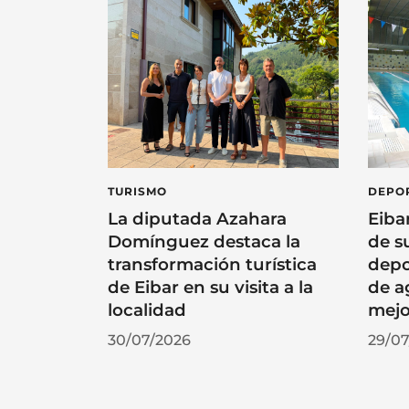
TURISMO
DEPO
La diputada Azahara
Eiba
Domínguez destaca la
de s
transformación turística
depo
de Eibar en su visita a la
de a
localidad
mejo
30/07/2026
29/07