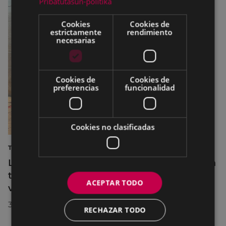
Pribatutasun-politika
Cookies
Cookies de
estrictamente
rendimiento
necesarias
Cookies de
Cookies de
preferencias
funcionalidad
Cookies no clasificadas
TURISMO
La diputada Azahara Domínguez destaca la
transformación turística de Eibar en su
ACEPTAR TODO
visita a la localidad
30/07/2026
RECHAZAR TODO