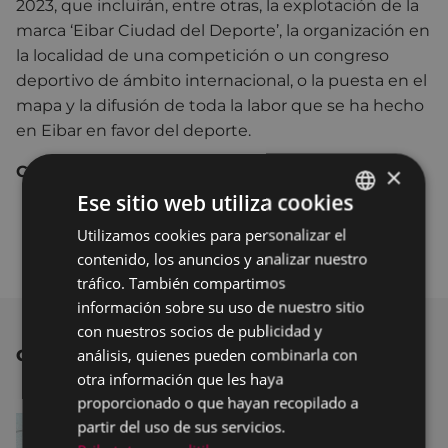
2023, que incluirán, entre otras, la explotación de la
marca ‘Eibar Ciudad del Deporte’, la organización en
la localidad de una competición o un congreso
deportivo de ámbito internacional, o la puesta en el
mapa y la difusión de toda la labor que se ha hecho
en Eibar en favor del deporte.
×
Contenido relacionado:
Ese sitio web utiliza cookies
Eibar presenta su candidatura a 'Ciudad
Utilizamos cookies para personalizar el
BASQUE
Europea del Deporte 2023'
contenido, los anuncios y analizar nuestro
SPANISH
tráfico. También compartimos
información sobre su uso de nuestro sitio
con nuestros socios de publicidad y
análisis, quienes pueden combinarla con
OTRAS NOTICIAS
otra información que les haya
proporcionado o que hayan recopilado a
partir del uso de sus servicios.