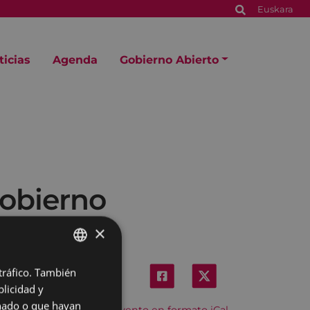
Euskara
ticias
Agenda
Gobierno Abierto
gobierno
×
 tráfico. También
BASQUE
licidad y
SPANISH
onado o que hayan