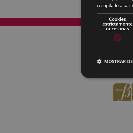
recopilado a parti
Cookies
Mapa del Sitio
estrictamente
necesarias
MOSTRAR DE