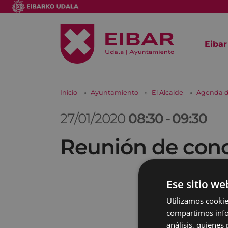
Eibar
Inicio
Ayuntamiento
El Alcalde
Agenda d
27/01/2020
08:30
-
09:30
Reunión de conc
Ese sitio we
Utilizamos cookie
compartimos infor
análisis, quiene