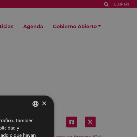
Euskara
ticias
Agenda
Gobierno Abierto
×
 tráfico. También
BASQUE
licidad y
SPANISH
onado o que hayan