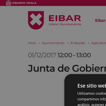
Eibar
Inicio
Ayuntamiento
El Alcalde
Agenda d
01/12/2017
12:00
-
13:00
Junta de Gobier
Ese sitio we
Utilizamos cookie
compartimos infor
análisis, quiene