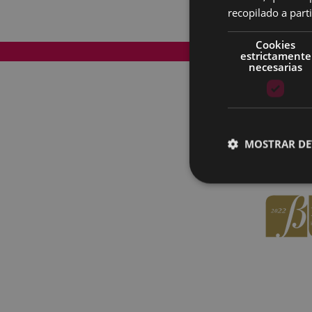
recopilado a parti
Cookies
Mapa del Sitio
estrictamente
necesarias
MOSTRAR DE