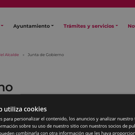
Ayuntamiento
Trámites y servicios
No
el Alcalde
Junta de Gobierno
no
b utiliza cookies
s para personalizar el contenido, los anuncios y analizar nuestro
mación sobre su uso de nuestro sitio con nuestros socios de pub
s pueden combinarla con otra información que les haya proporci