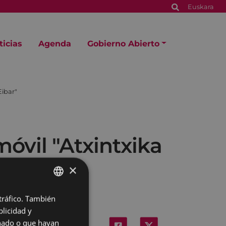
Euskara
ticias
Agenda
Gobierno Abierto
Eibar"
móvil "Atxintxika
×
 tráfico. También
BASQUE
licidad y
SPANISH
onado o que hayan