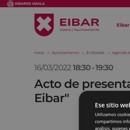
Eibar
Inicio
Ayuntamiento
El Alcalde
Agenda d
16/03/2022
18:30
-
19:30
Acto de presenta
Eibar"
Ese sitio we
Utilizamos cookie
compartimos infor
análisis, quiene