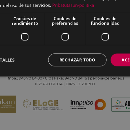
r del uso de sus servicios.
Pribatutasun-politika
Cookies de
Cookies de
Cookies de
rendimiento
preferencias
funcionalidad
Aviso legal
Política de cookies
Contacto
TALLES
RECHAZAR TODO
ACE
Todas las redes sociales del Ayuntamiento
Eibarko Udala - Untzaga plaza, 1 | 20600 Eibar
Tfnoa.: 943 70 84 00 / 010 | Faxa: 943 70 84 16 | pegora@eibar.eus
IFZ: P2003100A | DIR3 L01200300