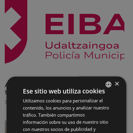
×
Afecciones al tráfico en la calle Egogain del
Ese sitio web utiliza cookies
10 al 23 de agosto, por motivo de obras
Utilizamos cookies para personalizar el
BASQUE
30/07/2026
contenido, los anuncios y analizar nuestro
SPANISH
tráfico. También compartimos
información sobre su uso de nuestro sitio
con nuestros socios de publicidad y