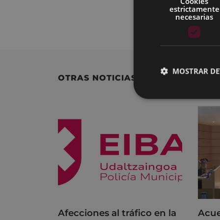
Cookies
estrictamente
necesarias
Para consultar la
MOSTRAR DE
OTRAS NOTICIAS
Afecciones al tráfico en la
Acue