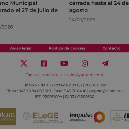
leno Municipal
cerrada hasta el 24 de
brado el 27 de julio de
agosto
6
24/07/2026
/2026
Aviso legal
Política de cookies
Contacto
Todas las redes sociales del Ayuntamiento
Eibarko Udala - Untzaga plaza, 1 | 20600 Eibar
Tfnoa.: 943 70 84 00 / 010 | Faxa: 943 70 84 16 | pegora@eibar.eus
IFZ: P2003100A | DIR3 L01200300