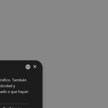
×
 tráfico. También
BASQUE
licidad y
SPANISH
onado o que hayan
 la fecha y hora