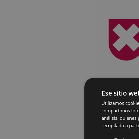
Ese sitio we
Utilizamos cookie
compartimos infor
análisis, quiene
recopilado a parti
Se han publicado 
para el comienzo 