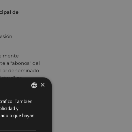
cipal de
sesión
ualmente
te a "abonos" del
iliar denominado
otros", se
×
 3 euros.
ecen las
 tráfico. También
BASQUE
más plazas, cuya
licidad y
SPANISH
e ésta tenga la
onado o que hayan
 con la siguiente
entes: 80%;