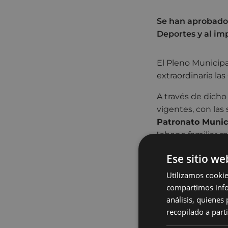
Se han aprobado 
Deportes y al im
El Pleno Municipa
extraordinaria las
A través de dicho
vigentes, con las
Patronato Munic
"abono familiar m
modificará la tas
Ese sitio we
Con respecto al 
Utilizamos cookie
siguientes bonifi
compartimos infor
titularidad recai
análisis, quiene
consideración de 
recopilado a parti
progresividad: fa