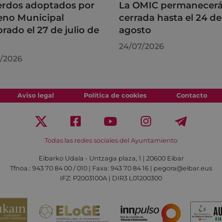
rdos adoptados por
La OMIC permanecer
leno Municipal
cerrada hasta el 24 de
brado el 27 de julio de
agosto
6
24/07/2026
/2026
Aviso legal
Política de cookies
Contacto
Todas las redes sociales del Ayuntamiento
Eibarko Udala - Untzaga plaza, 1 | 20600 Eibar
Tfnoa.: 943 70 84 00 / 010 | Faxa: 943 70 84 16 | pegora@eibar.eus
IFZ: P2003100A | DIR3 L01200300