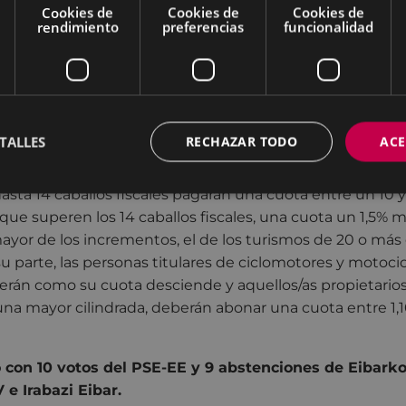
más descendientes: 90%.
Cookies de
Cookies de
Cookies de
rendimiento
preferencias
funcionalidad
e una bonificación de hasta el 100 por 100 en la cuota 
lados como históricos en la jefatura Provincial de Tráfico
onificación de hasta el 75 por 100 aquellos que tengan
nco años, contados a partir de la fecha de su fabricación 
o como tal la de su primera matriculación o, en su defec
TALLES
RECHAZAR TODO
ACE
iente tipo o variante se dejó de fabricar.
asta 14 caballos fiscales pagarán una cuota entre un 10 
 que superen los 14 caballos fiscales, una cuota un 1,5% m
yor de los incrementos, el de los turismos de 20 o más c
 su parte, las personas titulares de ciclomotores y motoci
erán como su cuota desciende y aquellos/as propietarios
na mayor cilindrada, deberán abonar una cuota entre 1,10
 con 10 votos del PSE-EE y 9 abstenciones de Eibarko
e Irabazi Eibar.