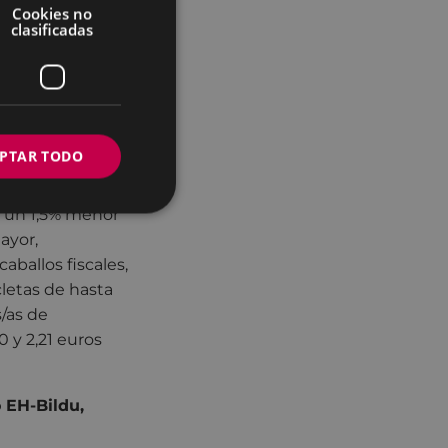
Cookies no
clasificadas
del Impuesto los
. Asimismo,
 una antigüedad
o, si ésta no se
to, la fecha en
PTAR TODO
y un 1,5% menor
ayor,
aballos fiscales,
cletas de hasta
/as de
 y 2,21 euros
 EH-Bildu,