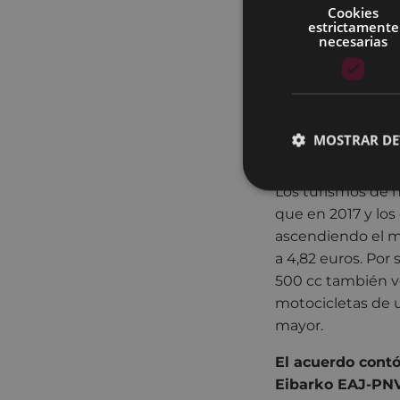
familias con 5 o 
Cookies
estrictamente
necesarias
Además, gozarán d
vehículos matricu
gozarán de una b
mínima de veintici
conociera, tomand
MOSTRAR DE
que el correspond
Los turismos de h
que en 2017 y los
ascendiendo el ma
a 4,82 euros. Por
500 cc también v
motocicletas de u
mayor.
El acuerdo contó
Eibarko EAJ-PNV 