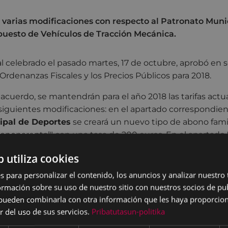
varias modificaciones con respecto al Patronato Muni
puesto de Vehículos de Tracción Mecánica.
l celebrado el pasado martes, 17 de octubre, aprobó en 
 Ordenanzas Fiscales y los Precios Públicos para 2018.
 acuerdo, se mantendrán para el año 2018 las tarifas act
 siguientes modificaciones: en el apartado correspondien
ipal de Deportes
se creará un nuevo tipo de abono fam
onoparental" con una tasa de 200 euros. En el apartado "
a por pérdida o rotura de carnet, recogiendo un precio de
b utiliza cookies
impuesto de
Vehículos de Tracción Mecánica
, se establ
s para personalizar el contenido, los anuncios y analizar nuestro
caciones a favor de un solo vehículo turismo de cinco o 
mación sobre su uso de nuestro sitio con nuestros socios de pub
ga en algún miembro de la familia, en los supuestos en qu
s pueden combinarla con otra información que les haya proporci
familia numerosa de acuerdo con la legislación vigente y
r del uso de sus servicios.
Pribatutasun-politika
milias con 3 descendientes: 70%; familias con 4 descendi