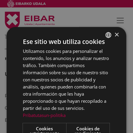
×
18/06/2015
17:00
-
18:00
Ese sitio web utiliza cookies
...ETA KITTO! JUEGOS
Utilizamos cookies para personalizar el
BASQUE
"Zirko-tailerra" y espectáculo
contenido, los anuncios y analizar nuestro
SPANISH
tráfico. También compartimos
información sobre su uso de nuestro sitio
URKIZU
con nuestros socios de publicidad y
análisis, quienes pueden combinarla con
otra información que les haya
Programa "Barixakuak jolasian"
proporcionado o que hayan recopilado a
Organizado por ...eta kitto!
partir del uso de sus servicios.
Pribatutasun-politika
En el parque de Urkizu
Cookies
Cookies de