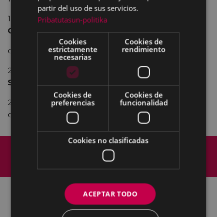
partir del uso de sus servicios.
18:30.- bailes y música regional gallega con el grupo
Pribatutasun-politika
OS GALAICOS
de la Casa Cultural
Cookies
Cookies de
estrictamente
rendimiento
de Galicia As Burgas de Eibar.
necesarias
20:00 - 21:00.- sesión de baile con la orquesta
SUAVECITO
Cookies de
Cookies de
preferencias
funcionalidad
23:00.- gran verbena popular hasta la madrugada,
con la orquesta
SUAVECITO
Cookies no clasificadas
Mapa del Sitio
Aviso legal
Política de cookies
Contacto
Accesibilidad
ACEPTAR TODO
Todas las redes sociales del Ayuntamiento