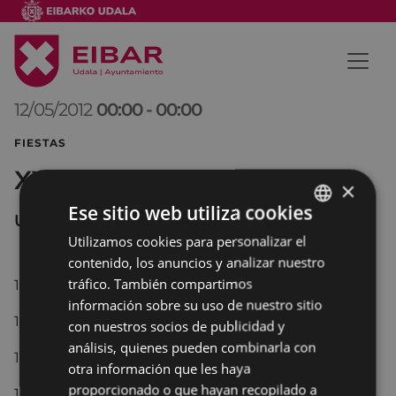
12/05/2012
00:00
-
00:00
FIESTAS
XXIX Día das Letras Galegas
×
Ese sitio web utiliza cookies
URKIZU
Utilizamos cookies para personalizar el
BASQUE
contenido, los anuncios y analizar nuestro
SPANISH
tráfico. También compartimos
11:30.- tirada mixta infantil de
chaves
información sobre su uso de nuestro sitio
12:30.- campeonato de
rana.
con nuestros socios de publicidad y
análisis, quienes pueden combinarla con
13:00.-
lunch
otra información que les haya
proporcionado o que hayan recopilado a
16:00.-tirada mixta de
chaves
para adultos.