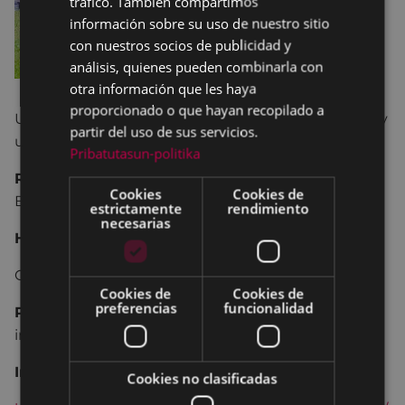
tráfico. También compartimos
información sobre su uso de nuestro sitio
con nuestros socios de publicidad y
análisis, quienes pueden combinarla con
otra información que les haya
proporcionado o que hayan recopilado a
Un paseo a pie enriquecido con un almuerzo sano y
partir del uso de sus servicios.
una propuesta de ejercicios terapéuticos.
Pribatutasun-politika
Recorrido:
Poli. Orbea – Azitain – Maltzaga –
Cookies
Cookies de
Bidegorri Eibar-Elgoibar – Poli. Orbea (6 km).
estrictamente
rendimiento
necesarias
Hora de salida:
10:00 en el Polideportivo Orbea.
Grupo mínimo 6 personas y máximo 30.
Cookies de
Cookies de
preferencias
funcionalidad
Plazo de inscripción:
Hasta el 14 de septiembre
inclusive.
Inscripción:
Cookies no clasificadas