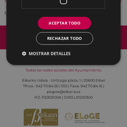
https://formularioak.eibar.eus/es/mea2022jarduerak/
tel. 943 70 84 08
ACEPTAR TODO
Mapa del Sitio
Aviso legal
Política de cookies
Contacto
RECHAZAR TODO
Accesibilidad
MOSTRAR DETALLES
Todas las redes sociales del Ayuntamiento
Eibarko Udala - Untzaga plaza, 1 | 20600 Eibar
Tfnoa.: 943 70 84 00 / 010 | Faxa: 943 70 84 16 |
pegora@eibar.eus
IFZ: P2003100A | DIR3 L01200300