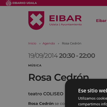
Eibar
Inicio
Agenda
Rosa Cedrón
19/09/2014
20:30
-
22:00
MÚSICA
Rosa Cedrón
Ese sitio we
teatro COLISEO
Utilizamos cookie
Rosa Cedrón
se convirtió en buque insi
compartimos infor