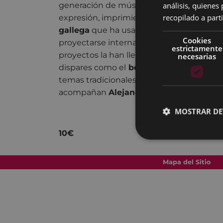
análisis, quiene
generación de músicos que cuidaron cada
recopilado a parti
expresión, imprimiendo
modernidad en l
gallega
que ha usado la
versatilidad
com
Cookies
proyectarse internacionalmente. Su part
estrictamente
proyectos la han llevado a infiltrarse mag
necesarias
dispares como el
bolero
o el
jazz. E
n est
temas tradicionales y los que aparecerán
acompañan
Alejandro Barbosa
(guitarra
MOSTRAR DE
10€
Mapa del Sitio