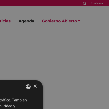
Euskara
ticias
Agenda
Gobierno Abierto
×
 tráfico. También
BASQUE
licidad y
SPANISH