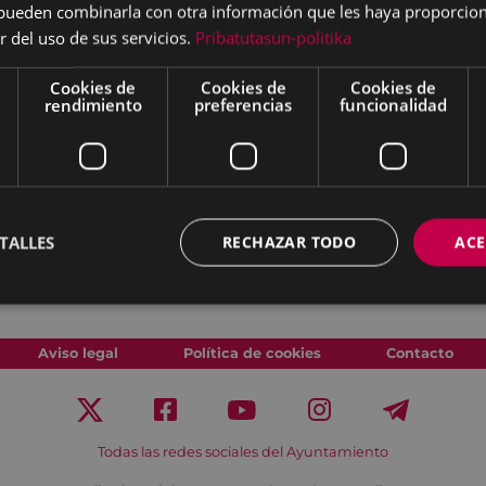
s pueden combinarla con otra información que les haya proporci
 detalle, cada nota, cada
r del uso de sus servicios.
Pribatutasun-politika
a tradición
. Es la
artista
o arma natural para
Cookies de
Cookies de
Cookies de
icipación en ambiciosos
rendimiento
preferencias
funcionalidad
istralmente en estilos tan
e concierto presenta
 en su nuevo álbum. Le
) y
Javier Cedrón
(violín).
TALLES
RECHAZAR TODO
ACE
Aviso legal
Política de cookies
Contacto
Todas las redes sociales del Ayuntamiento