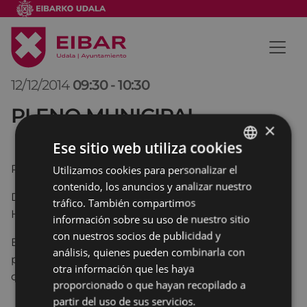
12/12/2014
09:30
-
10:30
PLENO MUNICIPAL
×
Ese sitio web utiliza cookies
PUNTO 1º
Utilizamos cookies para personalizar el
BASQUE
contenido, los anuncios y analizar nuestro
SPANISH
Dictamen dela Comisiónde Trabajo de Cuentas,
tráfico. También compartimos
Hacienda y Patrimonio:
información sobre su uso de nuestro sitio
con nuestros socios de publicidad y
Encomienda de gestión de la ejecución de los
análisis, quienes pueden combinarla con
proyectos de impulso de empleo y desarrollo local
otra información que les haya
de la Comarca del Bajo Deba.
proporcionado o que hayan recopilado a
partir del uso de sus servicios.