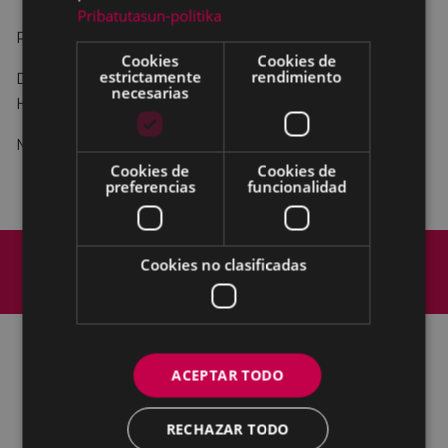
Pribatutasun-politika
PUNTO 2º
Cookies
Cookies de
estrictamente
rendimiento
Dictamen dela Comisiónde Trabajo de Cuentas,
necesarias
Hacienda y Patrimonio:
Modificación de créditos.
Cookies de
Cookies de
preferencias
funcionalidad
Mapa del Sitio
Aviso legal
Cookies no clasificadas
Política de cookies
Contacto
Accesibilidad
ACEPTAR TODO
Todas las redes sociales del Ayuntamiento
Eibarko Udala - Untzaga plaza, 1 | 20600 Eibar
RECHAZAR TODO
Tfnoa.: 943 70 84 00 / 010 | Faxa: 943 70 84 16 |