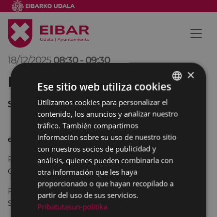
18/12/2025
08:30
-
09:30
×
Pleno Municipal
Ese sitio web utiliza cookies
Utilizamos cookies para personalizar el
BASQUE
Salón de Plenos
contenido, los anuncios y analizar nuestro
SPANISH
tráfico. También compartimos
información sobre su uso de nuestro sitio
extraordinario
con nuestros socios de publicidad y
Punto 1: Propuesta de aprobación del Presupuesto
análisis, quienes pueden combinarla con
Consolidado para el ejercicio 2026 y Anexos.
otra información que les haya
proporcionado o que hayan recopilado a
Punto 2: Aprobación del Plan Estratégico de
partir del uso de sus servicios.
Subvenciones para el año 2026.
Pribatutasun-politika