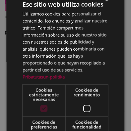
Ese sitio web utiliza cookies
Utilizamos cookies para personalizar el
BASQUE
imagen Pleno
contenido, los anuncios y analizar nuestro
SPANISH
tráfico. También compartimos
Pleno ordinario
información sobre su uso de nuestro sitio
con nuestros socios de publicidad y
Toma de posesión de Don Luis Vicente
análisis, quienes pueden combinarla con
Castellanos de Abajo como concejal.
otra información que les haya
Aprobación del borrador de acta
proporcionado o que hayan recopilado a
correspondiente a la sesión de 19 de diciembre
partir del uso de sus servicios.
de 2024.
Pribatutasun-politika
Dación de cuentas de resoluciones de Alcaldía.
Dación de Cuentas del escrito del grupo
Cookies
Cookies de
estrictamente
rendimiento
municipal del PSE-EE (PSOE) de cambio de
necesarias
portavoz del grupo.
Declaración Institucional de EUDEL con motivo
del 8 de marzo de 2025: 30 aniversario de la
Cookies de
Cookies de
Declaración y Plataforma de Acción de Beijing;
preferencias
funcionalidad