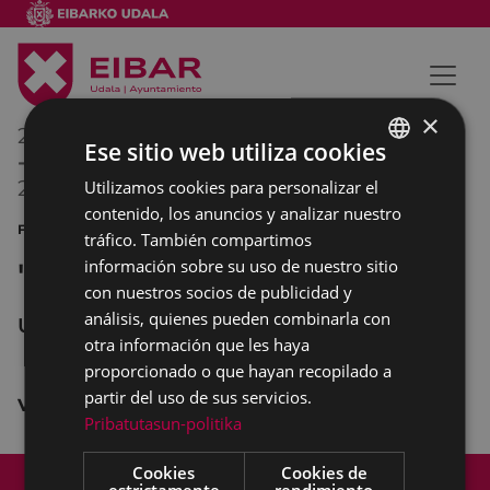
×
24/06/2015
22:30
Ese sitio web utiliza cookies
-
25/06/2015
02:00
Utilizamos cookies para personalizar el
BASQUE
contenido, los anuncios y analizar nuestro
SPANISH
FIESTAS DE SAN JUAN MÚSICA
tráfico. También compartimos
información sobre su uso de nuestro sitio
"La Mundial"
con nuestros socios de publicidad y
análisis, quienes pueden combinarla con
UNTZAGA
otra información que les haya
proporcionado o que hayan recopilado a
partir del uso de sus servicios.
Verbena
con
La Mundial
.
Pribatutasun-politika
Mapa del Sitio
Aviso legal
Cookies
Cookies de
estrictamente
rendimiento