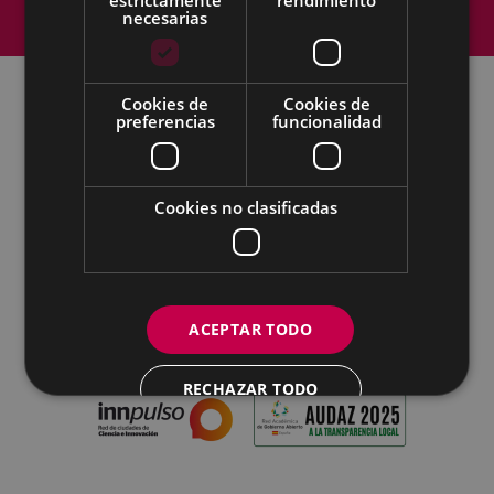
Política de cookies
Contacto
necesarias
Accesibilidad
Cookies de
Cookies de
preferencias
funcionalidad
Todas las redes sociales del Ayuntamiento
Eibarko Udala - Untzaga plaza, 1 | 20600 Eibar
Tfnoa.: 943 70 84 00 / 010 | Faxa: 943 70 84 16 |
Cookies no clasificadas
pegora@eibar.eus
IFZ: P2003100A | DIR3 L01200300
ACEPTAR TODO
RECHAZAR TODO
MOSTRAR DETALLES