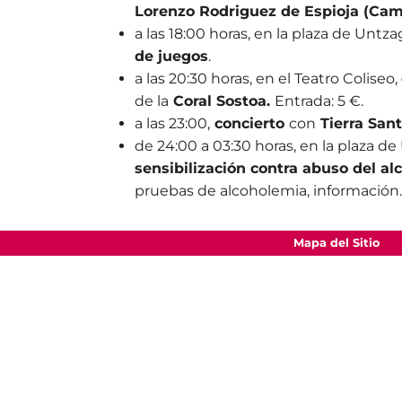
Lorenzo Rodriguez de Espioja (Ca
a las 18:00 horas, en la plaza de Untzag
de juegos
.
a las 20:30 horas, en el Teatro Coliseo,
de la
Coral Sostoa.
Entrada: 5 €.
a las 23:00,
concierto
con
Tierra Sant
de 24:00 a 03:30 horas, en la plaza d
sensibilización contra abuso del al
pruebas de alcoholemia, información
Mapa del Sitio