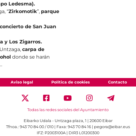
mpo Ledesma).
a, “
Zirkomotik
”,
parque
concierto de San Juan
a y Los Zigarros.
e Untzaga,
carpa de
cohol
donde se harán
…
Aviso legal
Política de cookies
Contacto
Todas las redes sociales del Ayuntamiento
Eibarko Udala - Untzaga plaza, 1 | 20600 Eibar
Tfnoa.: 943 70 84 00 / 010 | Faxa: 943 70 84 16 | pegora@eibar.eus
IFZ: P2003100A | DIR3 L01200300