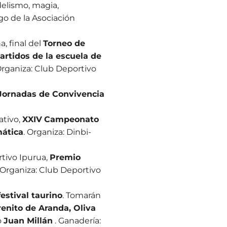
elismo, magia,
go de la Asociación
a, final del
Torneo de
artidos de la escuela de
ganiza: Club Deportivo
Jornadas de Convivencia
ativo,
XXIV
Campeonato
mática
. Organiza: Dinbi-
rtivo Ipurua,
Premio
. Organiza: Club Deportivo
festival taurino
. Tomarán
enito de Aranda, Oliva
o
Juan Millán
. Ganadería: