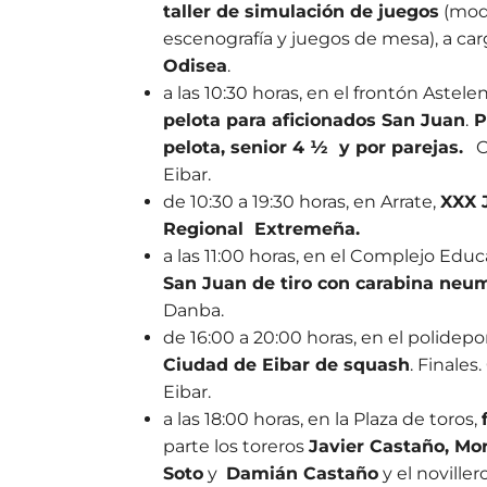
taller de simulación de juegos
(mod
escenografía y juegos de mesa), a car
Odisea
.
a las 10:30 horas, en el frontón Astelen
pelota para aficionados San Juan
.
P
pelota, senior
4 ½ y por parejas
.
Or
Eibar.
de 10:30 a 19:30 horas, en Arrate,
XXX 
Regional Extremeña.
a las 11:00 horas, en el Complejo Educ
San Juan de tiro con carabina neu
Danba.
de 16:00 a 20:00 horas, en el polidepo
Ciudad de Eibar de squash
. Finales
Eibar.
a las 18:00 horas, en la Plaza de toros,
parte los toreros
Javier Castaño, Mor
Soto
y
Damián Castaño
y el noviller